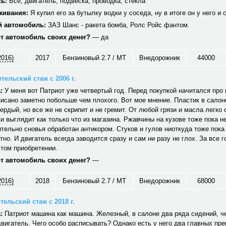
ь:
Все, двигатель, подвеска, проводка, стекла
живания:
Я купил его за бутылку водки у соседа, ну в итоге он у него и 
 автомобиль:
ЗАЗ Шанс - ракета бомба, Ролс Ройс фантом.
от автомобиль своих денег?
— да
2016)
2017
Бензиновый 2.7 / MT
Внедорожник
44000
тельский стаж с 2006 г.
:
У меня вот Патриот уже четвертый год. Перед покупкой начитался про н
исано заметно побольше чем плохого. Вот мое мнение. Пластик в салон
вердый, но все же не скрипит и не гремит. От любой грязи и масла легко
и выглядит как только что из магазина. Ржавчины на кузове тоже пока не
тельно сновья обработан антикором. Стуков и гулов ниоткуда тоже пока
тно. И двигатель всегда заводится сразу и сам ни разу не глох. За все г
том приобретении.
от автомобиль своих денег?
—
2016)
2018
Бензиновый 2.7 / MT
Внедорожник
68000
ельский стаж с 2018 г.
:
Патриот машина как машина. Железный, в салоне два ряда сидений, ч
вигатель. Чего особо расписывать? Однако есть у него два главных пр