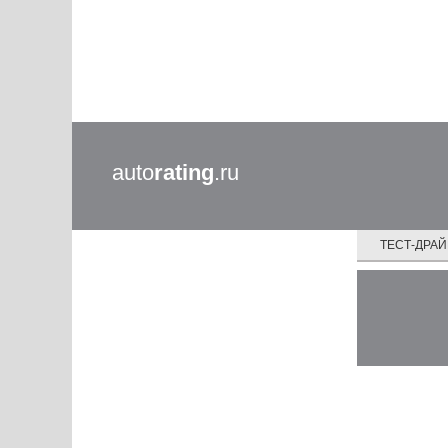
auto
rating
.ru
ТЕСТ-ДРА