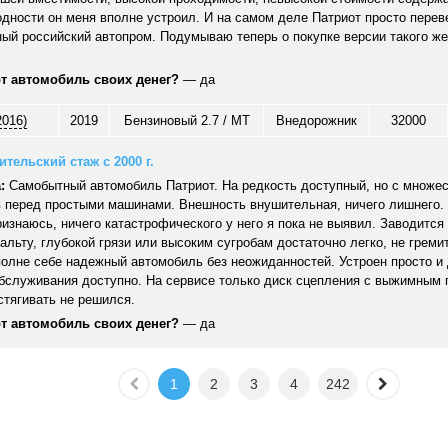
дности он меня вполне устроил. И на самом деле Патриот просто перев
ый российский автопром. Подумываю теперь о покупке версии такого же
от автомобиль своих денег?
— да
2016)
2019
Бензиновый 2.7 / MT
Внедорожник
32000
тельский стаж с 2000 г.
:
Самобытный автомобиль Патриот. На редкость доступный, но с множе
 перед простыми машинами. Внешность внушительная, ничего лишнего. 
ризнаюсь, ничего катастрофического у него я пока не выявил. Заводится 
альту, глубокой грязи или высоким сугробам достаточно легко, не гремит,
полне себе надежный автомобиль без неожиданностей. Устроен просто и
обслуживания доступно. На сервисе только диск сцепления с выжимным
стягивать не решился.
от автомобиль своих денег?
— да
1
2
3
4
242