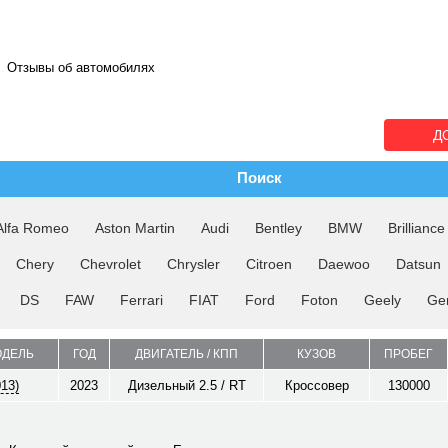
Отзывы об автомобилях
Д
Поиск
Alfa Romeo
Aston Martin
Audi
Bentley
BMW
Brilliance
Chery
Chevrolet
Chrysler
Citroen
Daewoo
Datsun
DS
FAW
Ferrari
FIAT
Ford
Foton
Geely
Ge
ОДЕЛЬ
ГОД
ДВИГАТЕЛЬ / КПП
КУЗОВ
ПРОБЕГ
013)
2023
Дизельный 2.5 / RT
Кроссовер
130000