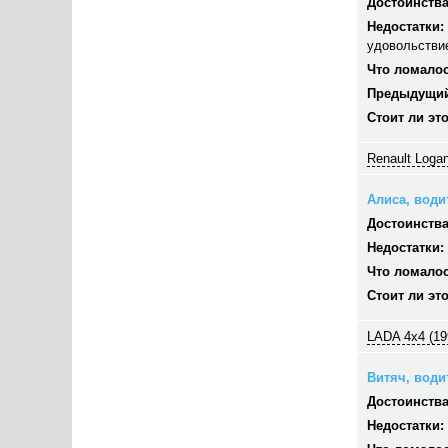
Достоинства
Недостатки:
удовольстви
Что ломалос
Предыдущий
Стоит ли эт
Renault Logan
Алиса, водит
Достоинства
Недостатки:
Что ломалос
Стоит ли эт
LADA 4x4 (19
Витяч, водит
Достоинства
Недостатки: