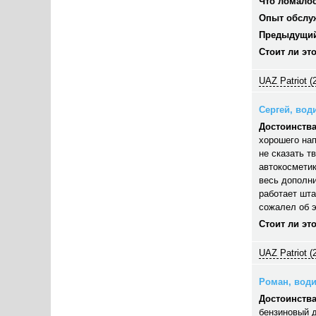
Что ломалос
Опыт обслу
Предыдущий
Стоит ли эт
UAZ Patriot (
Сергей, води
Достоинства
хорошего нап
не сказать т
автокосметик
весь дополни
работает шта
сожалел об э
Стоит ли эт
UAZ Patriot (
Роман, водит
Достоинства
бензиновый д