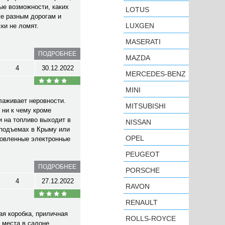
ые возможности, каких
LOTUS
же разным дорогам и
LUXGEN
ки не ломят.
MASERATI
ПОДРОБНЕЕ
MAZDA
4
30.12.2022
MERCEDES-BENZ
MINI
лаживает неровности.
MITSUBISHI
 ни к чему кроме
и на топливо выходит в
NISSAN
 подъемах в Крыму или
OPEL
ановленные электронные
PEUGEOT
ПОДРОБНЕЕ
PORSCHE
4
27.12.2022
RAVON
RENAULT
ая коробка, приличная
ROLLS-ROYCE
 места в салоне,