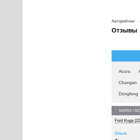
Авторейтинг
Отзывы
Acura
Changan
Dongfeng
МАРКА / М
Ford Kuga (2
Ольга