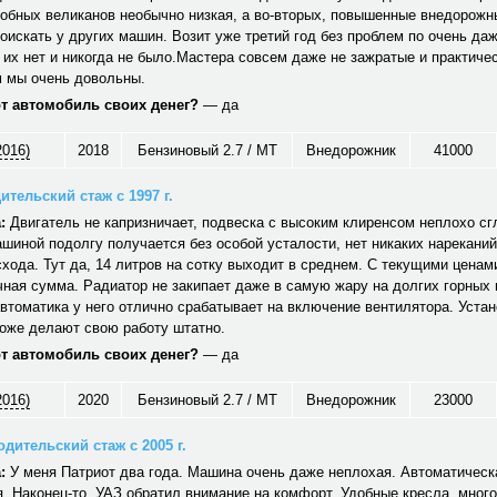
обных великанов необычно низкая, а во-вторых, повышенные внедорожн
оискать у других машин. Возит уже третий год без проблем по очень да
 их нет и никогда не было.Мастера совсем даже не зажратые и практичес
 мы очень довольны.
от автомобиль своих денег?
— да
2016)
2018
Бензиновый 2.7 / MT
Внедорожник
41000
ительский стаж с 1997 г.
:
Двигатель не капризничает, подвеска с высоким клиренсом неплохо сг
шиной подолгу получается без особой усталости, нет никаких нареканий
хода. Тут да, 14 литров на сотку выходит в среднем. С текущими ценам
ная сумма. Радиатор не закипает даже в самую жару на долгих горных
автоматика у него отлично срабатывает на включение вентилятора. Уст
тоже делают свою работу штатно.
от автомобиль своих денег?
— да
2016)
2020
Бензиновый 2.7 / MT
Внедорожник
23000
дительский стаж с 2005 г.
:
У меня Патриот два года. Машина очень даже неплохая. Автоматическ
. Наконец-то, УАЗ обратил внимание на комфорт. Удобные кресла, много