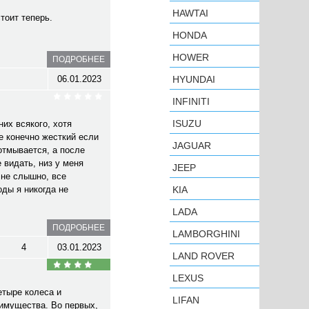
HAWTAI
стоит теперь.
HONDA
HOWER
ПОДРОБНЕЕ
06.01.2023
HYUNDAI
INFINITI
ISUZU
их всякого, хотя
е конечно жесткий если
JAGUAR
 отмывается, а после
 видать, низ у меня
JEEP
 не слышно, все
оды я никогда не
KIA
LADA
ПОДРОБНЕЕ
LAMBORGHINI
4
03.01.2023
LAND ROVER
LEXUS
етыре колеса и
LIFAN
еимущества. Во первых,