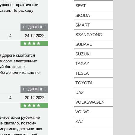
уровне - практически
SEAT
ствия. По расходу
SKODA
SMART
ПОДРОБНЕЕ
SSANGYONG
4
24.12.2022
SUBARU
SUZUKI
а дороге смотрится
набором электронных
TAGAZ
ый багажник с
обо дополнительно не
TESLA
TOYOTA
ПОДРОБНЕЕ
UAZ
4
20.12.2022
VOLKSWAGEN
VOLVO
нтов из-за рубежа не
ZAZ
не хватало, поэтому
змеримых достоинствах.
ания и удивительной