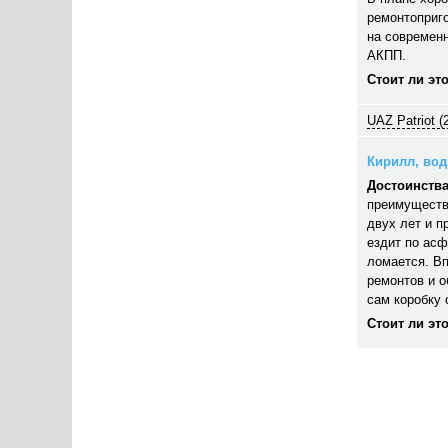
ремонтоприго
на современн
АКПП.
Стоит ли эт
UAZ Patriot (
Кирилл, води
Достоинства
преимуществ
двух лет и п
ездит по асф
ломается. В
ремонтов и 
сам коробку 
Стоит ли эт