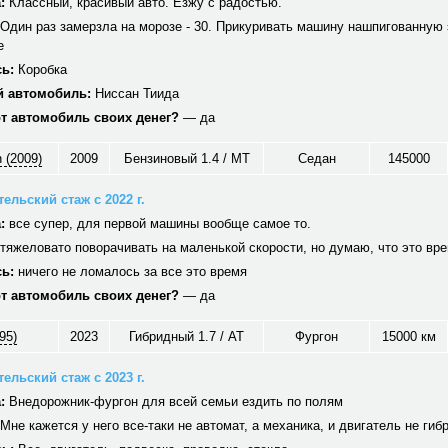
:
Классный, красивый авто. Езжу с радостью.
Один раз замерзла на морозе - 30. Прикуривать машину нашпигованную 
е
ь:
Коробка
 автомобиль:
Ниссан Тиида
от автомобиль своих денег?
— да
 (2009)
2009
Бензиновый 1.4 / MT
Седан
145000
ельский стаж с 2022 г.
:
все супер, для первой машины вообще самое то.
тяжеловато поворачивать на маленькой скорости, но думаю, что это вр
ь:
ничего не ломалось за все это время
от автомобиль своих денег?
— да
95)
2023
Гибридный 1.7 / AT
Фургон
15000 км
ельский стаж с 2023 г.
:
Внедорожник-фургон для всей семьи ездить по полям
Мне кажется у него все-таки не автомат, а механика, и двигатель не гиб