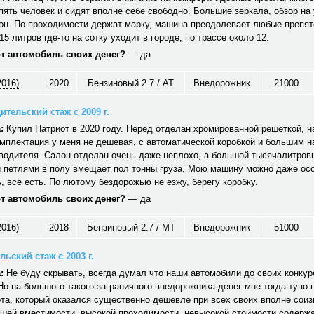
ять человек и сидят вполне себе свободно. Большие зеркала, обзор на 
он. По проходимости держат марку, машина преодолевает любые препят
15 литров где-то на сотку уходит в городе, по трассе около 12.
от автомобиль своих денег?
— да
2016)
2020
Бензиновый 2.7 / AT
Внедорожник
21000
ительский стаж с 2009 г.
:
Купил Патриот в 2020 году. Перед отделан хромированной решеткой, н
мплектация у меня не дешевая, с автоматической коробкой и большим 
водителя. Салон отделан очень даже неплохо, а большой тысячалитров
 петлями в полу вмещает пол тонны груза. Мою машину можно даже ос
 всё есть. По лютому бездорожью не езжу, берегу коробку.
от автомобиль своих денег?
— да
2016)
2018
Бензиновый 2.7 / MT
Внедорожник
51000
ьский стаж с 2003 г.
:
Не буду скрывать, всегда думал что наши автомобили до своих конкуре
Но на большого такого заграничного внедорожника денег мне тогда тупо 
та, который оказался существенно дешевле при всех своих вполне сои
ошей вместимости, высокой проходимости, невысокой стоимости содерж