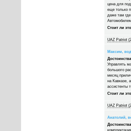
цена для под
еще только п
даже там где
Автомобилем
Стоит ли эт
UAZ Patriot (
Максим, вод
Достоинства
Управлять ма
большого рас
месяц прилич
на Кавказе, 
ассистенты 
Стоит ли эт
UAZ Patriot (
Анатолий, во
Достоинства
комплектация