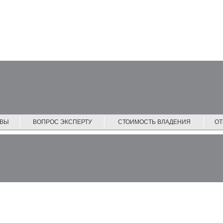
ЙВЫ
ВОПРОС ЭКСПЕРТУ
СТОИМОСТЬ ВЛАДЕНИЯ
О