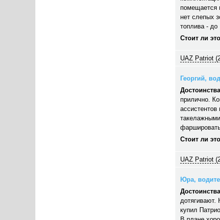
помещается п
нет слепых з
топлива - до 
Стоит ли эт
UAZ Patriot (
Георгий, вод
Достоинства
прилично. Ко
ассистентов 
такелажными
фаршировать,
Стоит ли эт
UAZ Patriot (
Юра, водител
Достоинства
дотягивают. 
купил Патрио
В плане хор