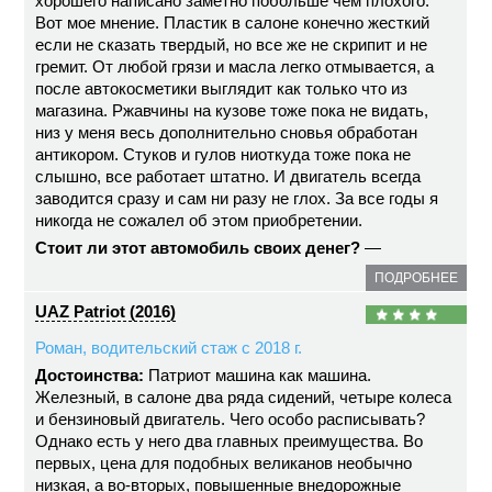
хорошего написано заметно побольше чем плохого.
Вот мое мнение. Пластик в салоне конечно жесткий
если не сказать твердый, но все же не скрипит и не
гремит. От любой грязи и масла легко отмывается, а
после автокосметики выглядит как только что из
магазина. Ржавчины на кузове тоже пока не видать,
низ у меня весь дополнительно сновья обработан
антикором. Стуков и гулов ниоткуда тоже пока не
слышно, все работает штатно. И двигатель всегда
заводится сразу и сам ни разу не глох. За все годы я
никогда не сожалел об этом приобретении.
Стоит ли этот автомобиль своих денег?
—
ПОДРОБНЕЕ
UAZ Patriot (2016)
Роман, водительский стаж с 2018 г.
Достоинства:
Патриот машина как машина.
Железный, в салоне два ряда сидений, четыре колеса
и бензиновый двигатель. Чего особо расписывать?
Однако есть у него два главных преимущества. Во
первых, цена для подобных великанов необычно
низкая, а во-вторых, повышенные внедорожные