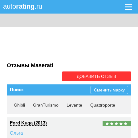
auto
rating
.ru
Отзывы Maserati
ДОБАВИТЬ ОТЗЫВ
Поиск
Сменить марку
Ghibli
GranTurismo
Levante
Quattroporte
Ford Kuga (2013)
Ольга