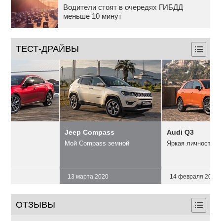
Водители стоят в очередях ГИБДД
меньше 10 минут
ТЕСТ-ДРАЙВЫ
Jeep Compass
Audi Q3
л!
Мой Compass земной
Яркая личность
2019
13 марта 2020
14 февраля 2020
ОТЗЫВЫ