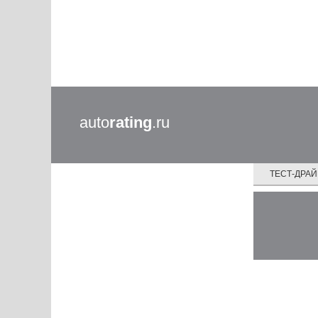
auto
rating
.ru
ТЕСТ-ДРА