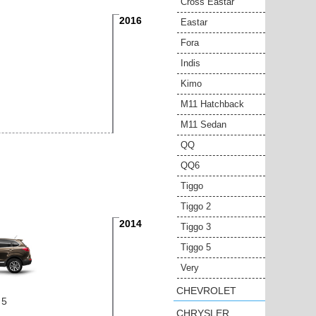
Cross Eastar
2016
Eastar
Fora
Indis
Kimo
M11 Hatchback
M11 Sedan
QQ
QQ6
Tiggo
Tiggo 2
2014
Tiggo 3
Tiggo 5
Very
CHEVROLET
 5
CHRYSLER