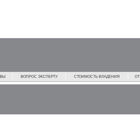
ЙВЫ
ВОПРОС ЭКСПЕРТУ
СТОИМОСТЬ ВЛАДЕНИЯ
О