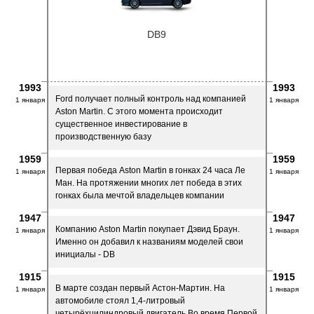
DB9
1993
1993
Ford получает полный контроль над компанией
1 января
1 января
Aston Martin. C этого момента происходит
существенное инвестирование в
производственную базу
1959
1959
Первая победа Aston Martin в гонках 24 часа Ле
1 января
1 января
Ман. На протяжении многих лет победа в этих
гонках была мечтой владельцев компании
1947
1947
Компанию Aston Martin покупает Дэвид Браун.
1 января
1 января
Именно он добавил к названиям моделей свои
инициалы - DB
1915
1915
В марте создан первый Астон-Мартин. На
1 января
1 января
автомобиле стоял 1,4-литровый
четырёхцилиндровый двигатель Во время Первой