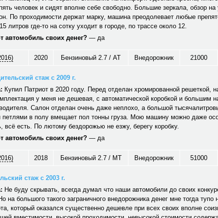
ять человек и сидят вполне себе свободно. Большие зеркала, обзор на 
он. По проходимости держат марку, машина преодолевает любые препят
15 литров где-то на сотку уходит в городе, по трассе около 12.
от автомобиль своих денег?
— да
2016)
2020
Бензиновый 2.7 / AT
Внедорожник
21000
ительский стаж с 2009 г.
:
Купил Патриот в 2020 году. Перед отделан хромированной решеткой, н
мплектация у меня не дешевая, с автоматической коробкой и большим 
водителя. Салон отделан очень даже неплохо, а большой тысячалитров
 петлями в полу вмещает пол тонны груза. Мою машину можно даже ос
 всё есть. По лютому бездорожью не езжу, берегу коробку.
от автомобиль своих денег?
— да
2016)
2018
Бензиновый 2.7 / MT
Внедорожник
51000
ьский стаж с 2003 г.
:
Не буду скрывать, всегда думал что наши автомобили до своих конкуре
Но на большого такого заграничного внедорожника денег мне тогда тупо 
та, который оказался существенно дешевле при всех своих вполне сои
ошей вместимости, высокой проходимости, невысокой стоимости содерж