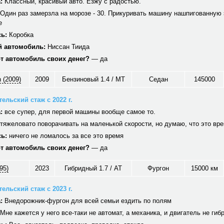
:
Классный, красивый авто. Езжу с радостью.
Один раз замерзла на морозе - 30. Прикуривать машину нашпигованную 
е
ь:
Коробка
 автомобиль:
Ниссан Тиида
от автомобиль своих денег?
— да
 (2009)
2009
Бензиновый 1.4 / MT
Седан
145000
ельский стаж с 2022 г.
:
все супер, для первой машины вообще самое то.
тяжеловато поворачивать на маленькой скорости, но думаю, что это вр
ь:
ничего не ломалось за все это время
от автомобиль своих денег?
— да
95)
2023
Гибридный 1.7 / AT
Фургон
15000 км
ельский стаж с 2023 г.
:
Внедорожник-фургон для всей семьи ездить по полям
Мне кажется у него все-таки не автомат, а механика, и двигатель не гиб