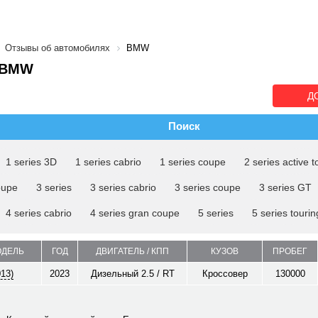
Отзывы об автомобилях
BMW
 BMW
Д
Поиск
1 series 3D
1 series cabrio
1 series coupe
2 series active t
oupe
3 series
3 series cabrio
3 series coupe
3 series GT
4 series cabrio
4 series gran coupe
5 series
5 series tourin
ОДЕЛЬ
ГОД
ДВИГАТЕЛЬ / КПП
КУЗОВ
ПРОБЕГ
013)
2023
Дизельный 2.5 / RT
Кроссовер
130000