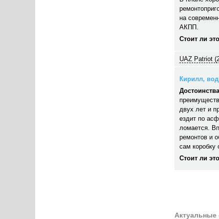
ремонтоприго
на современн
АКПП.
Стоит ли эт
UAZ Patriot (
Кирилл, води
Достоинства
преимуществ
двух лет и п
ездит по асф
ломается. В
ремонтов и 
сам коробку 
Стоит ли эт
Актуальные