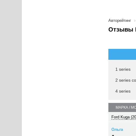
Авторейтинг
Отзывы
1 series
2 series c
4 series
МАРКА / М
Ford Kuga (2
Ольга