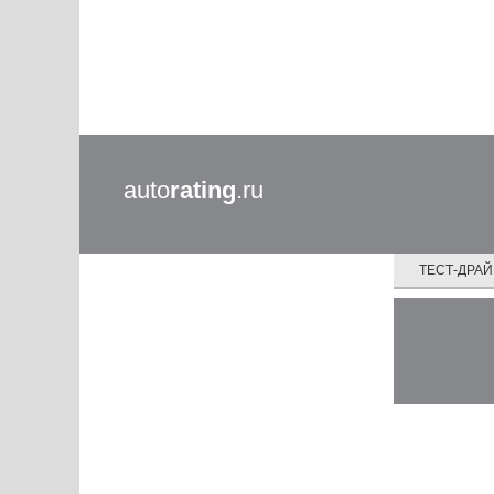
auto
rating
.ru
ТЕСТ-ДРА