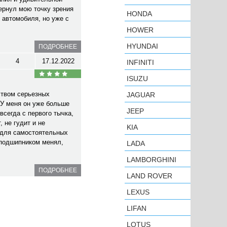
ернул мою точку зрения
HONDA
 автомобиля, но уже с
HOWER
HYUNDAI
ПОДРОБНЕЕ
4
17.12.2022
INFINITI
ISUZU
ством серьезных
JAGUAR
У меня он уже больше
JEEP
всегда с первого тычка,
 не гудит и не
KIA
 для самостоятельных
 подшипником менял,
LADA
LAMBORGHINI
ПОДРОБНЕЕ
LAND ROVER
LEXUS
LIFAN
LOTUS