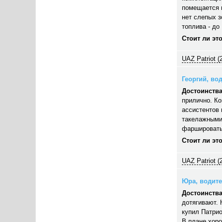
помещается п
нет слепых з
топлива - до 
Стоит ли эт
UAZ Patriot (
Георгий, вод
Достоинства
прилично. Ко
ассистентов 
такелажными
фаршировать,
Стоит ли эт
UAZ Patriot (
Юра, водител
Достоинства
дотягивают. 
купил Патрио
В плане хор