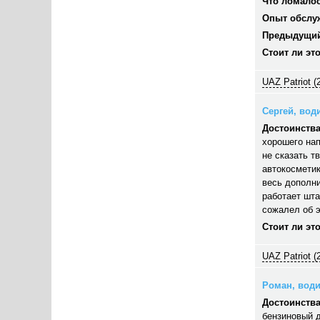
Что ломалос
Опыт обслу
Предыдущий
Стоит ли эт
UAZ Patriot (
Сергей, води
Достоинства
хорошего нап
не сказать т
автокосметик
весь дополни
работает шта
сожалел об э
Стоит ли эт
UAZ Patriot (
Роман, водит
Достоинства
бензиновый д