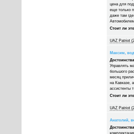
цена для под
еще только п
даже там где
Автомобилем
Стоит ли эт
UAZ Patriot (
Максим, вод
Достоинства
Управлять ма
большого рас
месяц прилич
на Кавказе, 
ассистенты 
Стоит ли эт
UAZ Patriot (
Анатолий, во
Достоинства
комплектация