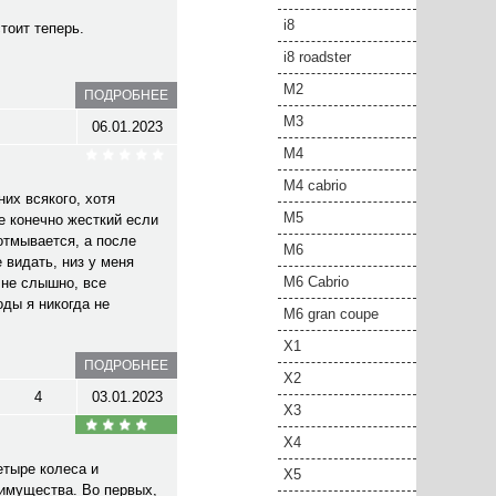
i8
стоит теперь.
i8 roadster
M2
ПОДРОБНЕЕ
M3
06.01.2023
M4
M4 cabrio
их всякого, хотя
M5
е конечно жесткий если
 отмывается, а после
M6
 видать, низ у меня
M6 Cabrio
 не слышно, все
оды я никогда не
M6 gran coupe
X1
ПОДРОБНЕЕ
X2
4
03.01.2023
X3
X4
етыре колеса и
X5
еимущества. Во первых,