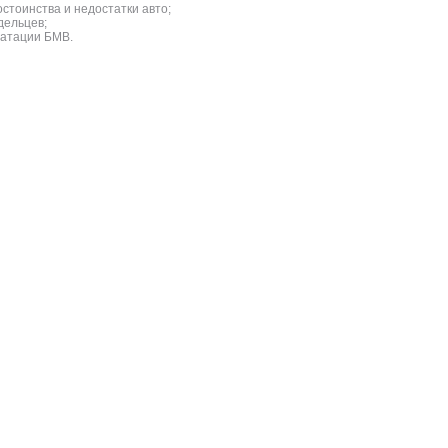
стоинства и недостатки авто;
дельцев;
уатации БМВ.