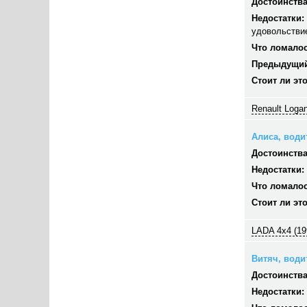
Достоинства
Недостатки:
удовольстви
Что ломалос
Предыдущий
Стоит ли эт
Renault Logan
Алиса, водит
Достоинства
Недостатки:
Что ломалос
Стоит ли эт
LADA 4x4 (19
Витяч, водит
Достоинства
Недостатки: