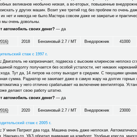
обных великанов необычно низкая, а во-вторых, повышенные внедорожн
оискать у других машин. Возит уже третий год без проблем по очень да
 их нет и никогда не было.Мастера совсем даже не зажратые и практичес
 мы очень довольны.
от автомобиль своих денег?
— да
2016)
2018
Бензиновый 2.7 / MT
Внедорожник
41000
ительский стаж с 1997 г.
:
Двигатель не капризничает, подвеска с высоким клиренсом неплохо сг
шиной подолгу получается без особой усталости, нет никаких нареканий
хода. Тут да, 14 литров на сотку выходит в среднем. С текущими ценам
ная сумма. Радиатор не закипает даже в самую жару на долгих горных
автоматика у него отлично срабатывает на включение вентилятора. Уст
тоже делают свою работу штатно.
от автомобиль своих денег?
— да
2016)
2020
Бензиновый 2.7 / MT
Внедорожник
23000
дительский стаж с 2005 г.
:
У меня Патриот два года. Машина очень даже неплохая. Автоматическ
. Наконец-то, УАЗ обратил внимание на комфорт. Удобные кресла, много