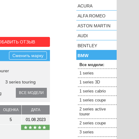
ACURA
ALFA ROMEO
ASTON MARTIN
AUDI
ОБАВИТЬ ОТЗЫВ
BENTLEY
Сменить марку
BMW
Все модели:
ourer
1 series
3 series touring
1 series 3D
1 series cabrio
g
ВСЕ МОДЕЛИ
1 series coupe
2 series active
ОЦЕНКА
ДАТА
tourer
5
01.08.2023
2 series coupe
3 series