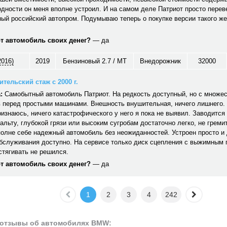
дности он меня вполне устроил. И на самом деле Патриот просто перев
ый российский автопром. Подумываю теперь о покупке версии такого же
от автомобиль своих денег?
— да
2016)
2019
Бензиновый 2.7 / MT
Внедорожник
32000
тельский стаж с 2000 г.
:
Самобытный автомобиль Патриот. На редкость доступный, но с множе
 перед простыми машинами. Внешность внушительная, ничего лишнего. 
ризнаюсь, ничего катастрофического у него я пока не выявил. Заводится 
альту, глубокой грязи или высоким сугробам достаточно легко, не гремит,
полне себе надежный автомобиль без неожиданностей. Устроен просто и
обслуживания доступно. На сервисе только диск сцепления с выжимным
стягивать не решился.
от автомобиль своих денег?
— да
1
2
3
4
242
 отзывы об автомобилях BMW: