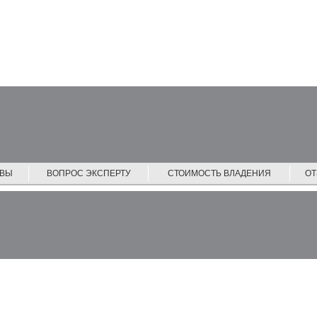
ЙВЫ
ВОПРОС ЭКСПЕРТУ
СТОИМОСТЬ ВЛАДЕНИЯ
О