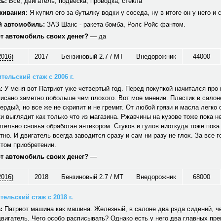
ь:
Все, двигатель, подвеска, проводка, стекла
живания:
Я купил его за бутылку водки у соседа, ну в итоге он у него и 
 автомобиль:
ЗАЗ Шанс - ракета бомба, Ролс Ройс фантом.
от автомобиль своих денег?
— да
2016)
2017
Бензиновый 2.7 / MT
Внедорожник
44000
тельский стаж с 2006 г.
:
У меня вот Патриот уже четвертый год. Перед покупкой начитался про н
исано заметно побольше чем плохого. Вот мое мнение. Пластик в салон
вердый, но все же не скрипит и не гремит. От любой грязи и масла легко
и выглядит как только что из магазина. Ржавчины на кузове тоже пока не
тельно сновья обработан антикором. Стуков и гулов ниоткуда тоже пока
тно. И двигатель всегда заводится сразу и сам ни разу не глох. За все г
том приобретении.
от автомобиль своих денег?
—
2016)
2018
Бензиновый 2.7 / MT
Внедорожник
68000
ельский стаж с 2018 г.
:
Патриот машина как машина. Железный, в салоне два ряда сидений, ч
вигатель. Чего особо расписывать? Однако есть у него два главных пр