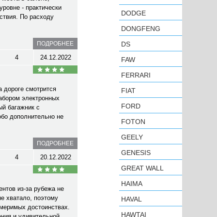
уровне - практически
DODGE
ствия. По расходу
DONGFENG
ПОДРОБНЕЕ
DS
4
24.12.2022
FAW
FERRARI
а дороге смотрится
FIAT
набором электронных
FORD
ый багажник с
обо дополнительно не
FOTON
GEELY
ПОДРОБНЕЕ
GENESIS
4
20.12.2022
GREAT WALL
HAIMA
нтов из-за рубежа не
не хватало, поэтому
HAVAL
змеримых достоинствах.
HAWTAI
ания и удивительной