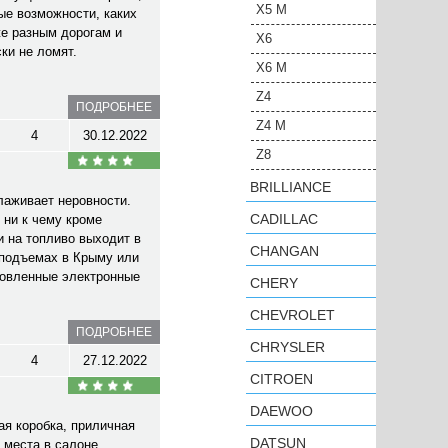
X5 M
ые возможности, каких
же разным дорогам и
X6
ки не ломят.
X6 M
Z4
ПОДРОБНЕЕ
Z4 M
4
30.12.2022
Z8
BRILLIANCE
лаживает неровности.
CADILLAC
 ни к чему кроме
и на топливо выходит в
CHANGAN
 подъемах в Крыму или
ановленные электронные
CHERY
CHEVROLET
ПОДРОБНЕЕ
CHRYSLER
4
27.12.2022
CITROEN
DAEWOO
ая коробка, приличная
DATSUN
 места в салоне,