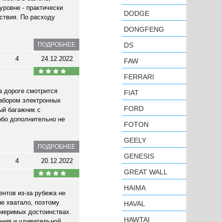
уровне - практически
DODGE
ствия. По расходу
DONGFENG
ПОДРОБНЕЕ
DS
4
24.12.2022
FAW
FERRARI
а дороге смотрится
FIAT
набором электронных
FORD
ый багажник с
обо дополнительно не
FOTON
GEELY
ПОДРОБНЕЕ
GENESIS
4
20.12.2022
GREAT WALL
HAIMA
нтов из-за рубежа не
не хватало, поэтому
HAVAL
змеримых достоинствах.
HAWTAI
ания и удивительной