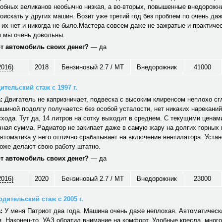
обных великанов необычно низкая, а во-вторых, повышенные внедорожн
оискать у других машин. Возит уже третий год без проблем по очень да
 их нет и никогда не было.Мастера совсем даже не зажратые и практичес
 мы очень довольны.
от автомобиль своих денег?
— да
2016)
2018
Бензиновый 2.7 / MT
Внедорожник
41000
ительский стаж с 1997 г.
:
Двигатель не капризничает, подвеска с высоким клиренсом неплохо сг
шиной подолгу получается без особой усталости, нет никаких нареканий
хода. Тут да, 14 литров на сотку выходит в среднем. С текущими ценам
ная сумма. Радиатор не закипает даже в самую жару на долгих горных
автоматика у него отлично срабатывает на включение вентилятора. Уст
тоже делают свою работу штатно.
от автомобиль своих денег?
— да
2016)
2020
Бензиновый 2.7 / MT
Внедорожник
23000
дительский стаж с 2005 г.
:
У меня Патриот два года. Машина очень даже неплохая. Автоматическ
. Наконец-то, УАЗ обратил внимание на комфорт. Удобные кресла, много