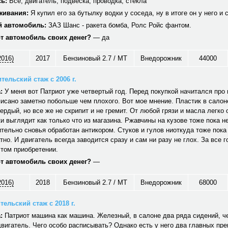
ь:
Все, двигатель, подвеска, проводка, стекла
живания:
Я купил его за бутылку водки у соседа, ну в итоге он у него и 
 автомобиль:
ЗАЗ Шанс - ракета бомба, Ролс Ройс фантом.
от автомобиль своих денег?
— да
2016)
2017
Бензиновый 2.7 / MT
Внедорожник
44000
тельский стаж с 2006 г.
:
У меня вот Патриот уже четвертый год. Перед покупкой начитался про н
исано заметно побольше чем плохого. Вот мое мнение. Пластик в салон
вердый, но все же не скрипит и не гремит. От любой грязи и масла легко
и выглядит как только что из магазина. Ржавчины на кузове тоже пока не
тельно сновья обработан антикором. Стуков и гулов ниоткуда тоже пока
тно. И двигатель всегда заводится сразу и сам ни разу не глох. За все г
том приобретении.
от автомобиль своих денег?
—
2016)
2018
Бензиновый 2.7 / MT
Внедорожник
68000
ельский стаж с 2018 г.
:
Патриот машина как машина. Железный, в салоне два ряда сидений, ч
вигатель. Чего особо расписывать? Однако есть у него два главных пр