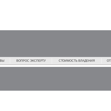
ЙВЫ
ВОПРОС ЭКСПЕРТУ
СТОИМОСТЬ ВЛАДЕНИЯ
О