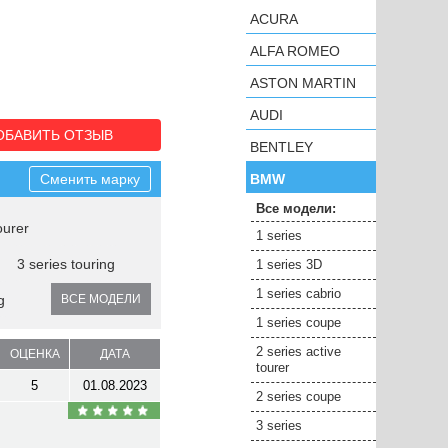
ACURA
ALFA ROMEO
ASTON MARTIN
AUDI
ОБАВИТЬ ОТЗЫВ
BENTLEY
Сменить марку
BMW
Все модели:
ourer
1 series
3 series touring
1 series 3D
1 series cabrio
g
ВСЕ МОДЕЛИ
1 series coupe
2 series active
ОЦЕНКА
ДАТА
tourer
5
01.08.2023
2 series coupe
3 series