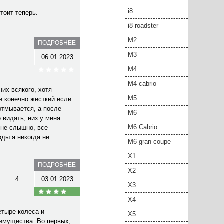
i8
стоит теперь.
i8 roadster
M2
ПОДРОБНЕЕ
M3
06.01.2023
M4
M4 cabrio
их всякого, хотя
M5
е конечно жесткий если
 отмывается, а после
M6
 видать, низ у меня
M6 Cabrio
 не слышно, все
оды я никогда не
M6 gran coupe
X1
ПОДРОБНЕЕ
X2
4
03.01.2023
X3
X4
етыре колеса и
X5
еимущества. Во первых,