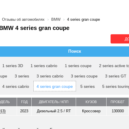
Отзывы об автомобилях
BMW
4 series gran coupe
MW 4 series gran coupe
Д
Поиск
1 series 3D
1 series cabrio
1 series coupe
2 series active t
oupe
3 series
3 series cabrio
3 series coupe
3 series GT
4 series cabrio
4 series gran coupe
5 series
5 series tourin
ОДЕЛЬ
ГОД
ДВИГАТЕЛЬ / КПП
КУЗОВ
ПРОБЕГ
013)
2023
Дизельный 2.5 / RT
Кроссовер
130000