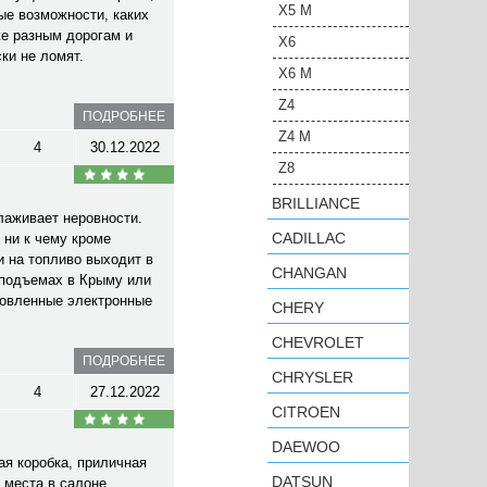
X5 M
ые возможности, каких
же разным дорогам и
X6
ки не ломят.
X6 M
Z4
ПОДРОБНЕЕ
Z4 M
4
30.12.2022
Z8
BRILLIANCE
лаживает неровности.
CADILLAC
 ни к чему кроме
и на топливо выходит в
CHANGAN
 подъемах в Крыму или
ановленные электронные
CHERY
CHEVROLET
ПОДРОБНЕЕ
CHRYSLER
4
27.12.2022
CITROEN
DAEWOO
ая коробка, приличная
DATSUN
 места в салоне,