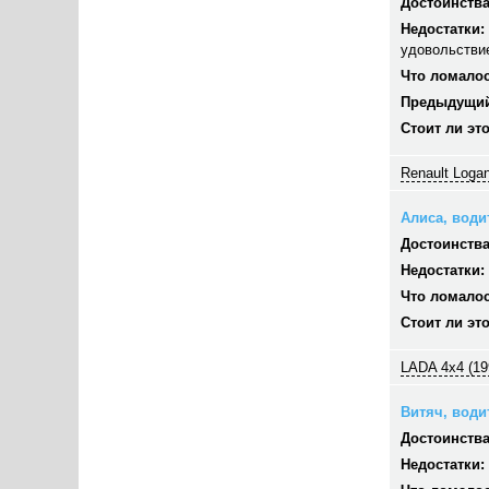
Достоинства
Недостатки:
удовольстви
Что ломалос
Предыдущий
Стоит ли эт
Renault Logan
Алиса, водит
Достоинства
Недостатки:
Что ломалос
Стоит ли эт
LADA 4x4 (19
Витяч, водит
Достоинства
Недостатки: