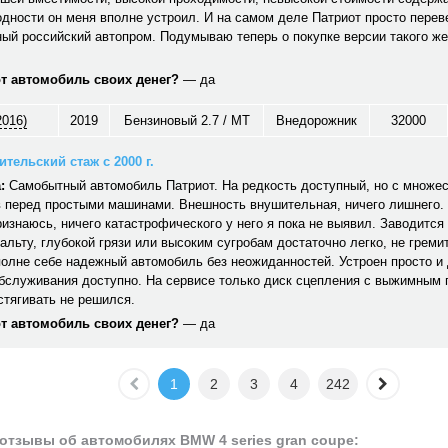
дности он меня вполне устроил. И на самом деле Патриот просто перев
ый российский автопром. Подумываю теперь о покупке версии такого же
от автомобиль своих денег?
— да
2016)
2019
Бензиновый 2.7 / MT
Внедорожник
32000
тельский стаж с 2000 г.
:
Самобытный автомобиль Патриот. На редкость доступный, но с множе
 перед простыми машинами. Внешность внушительная, ничего лишнего. 
ризнаюсь, ничего катастрофического у него я пока не выявил. Заводится 
альту, глубокой грязи или высоким сугробам достаточно легко, не гремит,
полне себе надежный автомобиль без неожиданностей. Устроен просто и
обслуживания доступно. На сервисе только диск сцепления с выжимным
стягивать не решился.
от автомобиль своих денег?
— да
1
2
3
4
242
отзывы об автомобилях BMW 4 series gran coupe: