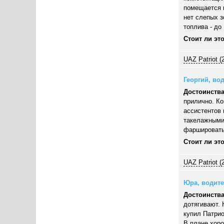
помещается п
нет слепых з
топлива - до 
Стоит ли эт
UAZ Patriot (
Георгий, вод
Достоинства
прилично. Ко
ассистентов 
такелажными
фаршировать,
Стоит ли эт
UAZ Patriot (
Юра, водител
Достоинства
дотягивают. 
купил Патрио
В плане хор