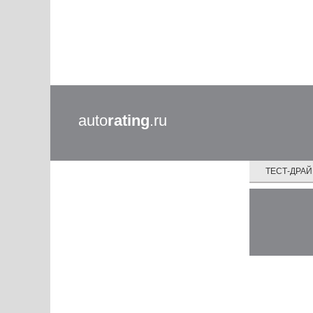
auto
rating
.ru
ТЕСТ-ДРА