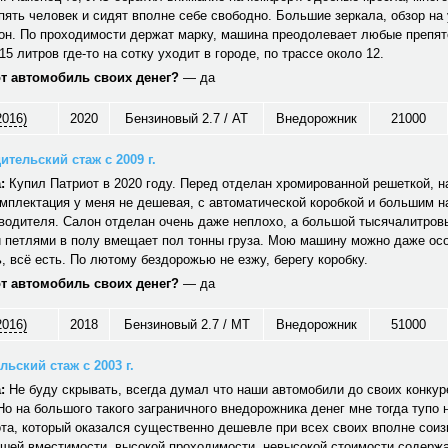
ять человек и сидят вполне себе свободно. Большие зеркала, обзор на 
он. По проходимости держат марку, машина преодолевает любые препят
15 литров где-то на сотку уходит в городе, по трассе около 12.
от автомобиль своих денег?
— да
2016)
2020
Бензиновый 2.7 / AT
Внедорожник
21000
ительский стаж с 2009 г.
:
Купил Патриот в 2020 году. Перед отделан хромированной решеткой, н
мплектация у меня не дешевая, с автоматической коробкой и большим 
водителя. Салон отделан очень даже неплохо, а большой тысячалитров
 петлями в полу вмещает пол тонны груза. Мою машину можно даже ос
 всё есть. По лютому бездорожью не езжу, берегу коробку.
от автомобиль своих денег?
— да
2016)
2018
Бензиновый 2.7 / MT
Внедорожник
51000
ьский стаж с 2003 г.
:
Не буду скрывать, всегда думал что наши автомобили до своих конкуре
Но на большого такого заграничного внедорожника денег мне тогда тупо 
та, который оказался существенно дешевле при всех своих вполне сои
ошей вместимости, высокой проходимости, невысокой стоимости содерж