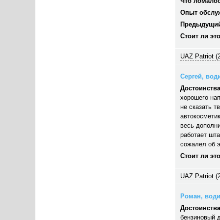
Что ломалос
Опыт обслу
Предыдущий
Стоит ли эт
UAZ Patriot (
Сергей, води
Достоинства
хорошего нап
не сказать т
автокосметик
весь дополни
работает шта
сожалел об э
Стоит ли эт
UAZ Patriot (
Роман, водит
Достоинства
бензиновый д