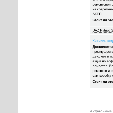
ремонтоприго
на современн
АКПП.
Стоит ли эт
UAZ Patriot (
Кирилл, води
Достоинства
преимуществ
двух лет и п
ездит по асф
ломается. В
ремонтов и 
сам коробку 
Стоит ли эт
Актуальные 