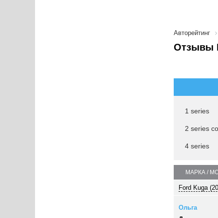
Авторейтинг
Отзывы B
1 series
2 series c
4 series
МАРКА / М
Ford Kuga (2
Ольга