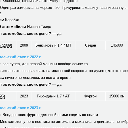
:
Классный, красивый авто. Езжу с радостью.
Один раз замерзла на морозе - 30. Прикуривать машину нашпигованную 
е
ь:
Коробка
 автомобиль:
Ниссан Тиида
от автомобиль своих денег?
— да
 (2009)
2009
Бензиновый 1.4 / MT
Седан
145000
ельский стаж с 2022 г.
:
все супер, для первой машины вообще самое то.
тяжеловато поворачивать на маленькой скорости, но думаю, что это вр
ь:
ничего не ломалось за все это время
от автомобиль своих денег?
— да
95)
2023
Гибридный 1.7 / AT
Фургон
15000 км
ельский стаж с 2023 г.
:
Внедорожник-фургон для всей семьи ездить по полям
Мне кажется у него все-таки не автомат, а механика, и двигатель не гиб