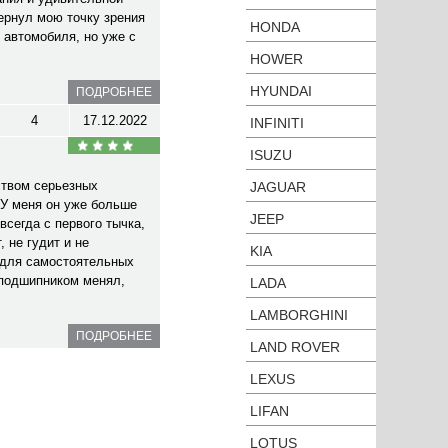
ернул мою точку зрения
HONDA
 автомобиля, но уже с
HOWER
HYUNDAI
ПОДРОБНЕЕ
4
17.12.2022
INFINITI
ISUZU
ством серьезных
JAGUAR
У меня он уже больше
JEEP
всегда с первого тычка,
 не гудит и не
KIA
 для самостоятельных
 подшипником менял,
LADA
LAMBORGHINI
ПОДРОБНЕЕ
LAND ROVER
LEXUS
LIFAN
LOTUS