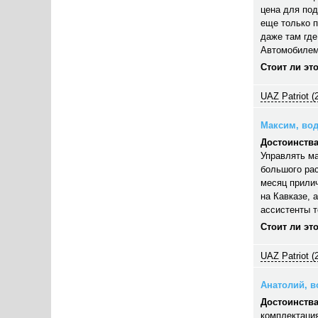
цена для под
еще только п
даже там где
Автомобилем
Стоит ли эт
UAZ Patriot (
Максим, вод
Достоинства
Управлять ма
большого рас
месяц прилич
на Кавказе, 
ассистенты 
Стоит ли эт
UAZ Patriot (
Анатолий, во
Достоинства
комплектация