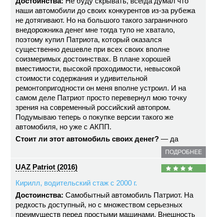
Достоинства:
Не буду скрывать, всегда думал что
наши автомобили до своих конкурентов из-за рубежа
не дотягивают. Но на большого такого заграничного
внедорожника денег мне тогда тупо не хватало,
поэтому купил Патриота, который оказался
существенно дешевле при всех своих вполне
соизмеримых достоинствах. В плане хорошей
вместимости, высокой проходимости, невысокой
стоимости содержания и удивительной
ремонтопригодности он меня вполне устроил. И на
самом деле Патриот просто перевернул мою точку
зрения на современный российский автопром.
Подумываю теперь о покупке версии такого же
автомобиля, но уже с АКПП.
Стоит ли этот автомобиль своих денег?
— да
ПОДРОБНЕЕ
UAZ Patriot (2016)
Кирилл, водительский стаж с 2000 г.
Достоинства:
Самобытный автомобиль Патриот. На
редкость доступный, но с множеством серьезных
преимуществ перед простыми машинами. Внешность