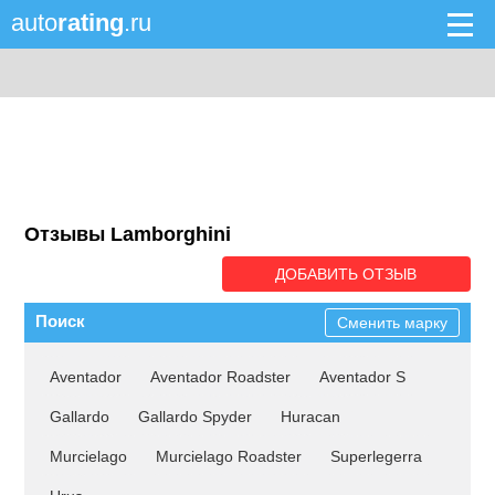
auto
rating
.ru
Отзывы Lamborghini
ДОБАВИТЬ ОТЗЫВ
Поиск
Сменить марку
Aventador
Aventador Roadster
Aventador S
Gallardo
Gallardo Spyder
Huracan
Murcielago
Murcielago Roadster
Superlegerra