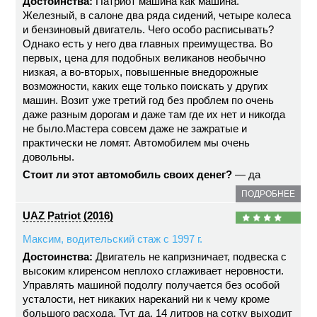
Достоинства:
Патриот машина как машина.
Железный, в салоне два ряда сидений, четыре колеса
и бензиновый двигатель. Чего особо расписывать?
Однако есть у него два главных преимущества. Во
первых, цена для подобных великанов необычно
низкая, а во-вторых, повышенные внедорожные
возможности, каких еще только поискать у других
машин. Возит уже третий год без проблем по очень
даже разным дорогам и даже там где их нет и никогда
не было.Мастера совсем даже не зажратые и
практически не ломят. Автомобилем мы очень
довольны.
Стоит ли этот автомобиль своих денег?
— да
ПОДРОБНЕЕ
UAZ Patriot (2016)
Максим, водительский стаж с 1997 г.
Достоинства:
Двигатель не капризничает, подвеска с
высоким клиренсом неплохо сглаживает неровности.
Управлять машиной подолгу получается без особой
усталости, нет никаких нареканий ни к чему кроме
большого расхода. Тут да, 14 литров на сотку выходит