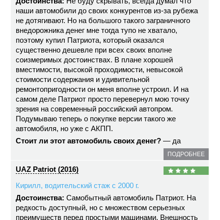
Достоинства:
Не буду скрывать, всегда думал что
наши автомобили до своих конкурентов из-за рубежа
не дотягивают. Но на большого такого заграничного
внедорожника денег мне тогда тупо не хватало,
поэтому купил Патриота, который оказался
существенно дешевле при всех своих вполне
соизмеримых достоинствах. В плане хорошей
вместимости, высокой проходимости, невысокой
стоимости содержания и удивительной
ремонтопригодности он меня вполне устроил. И на
самом деле Патриот просто перевернул мою точку
зрения на современный российский автопром.
Подумываю теперь о покупке версии такого же
автомобиля, но уже с АКПП.
Стоит ли этот автомобиль своих денег?
— да
ПОДРОБНЕЕ
UAZ Patriot (2016)
Кирилл, водительский стаж с 2000 г.
Достоинства:
Самобытный автомобиль Патриот. На
редкость доступный, но с множеством серьезных
преимуществ перед простыми машинами. Внешность