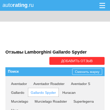
auto
rating
.ru
Отзывы Lamborghini Gallardo Spyder
ДОБАВИТЬ ОТЗЫВ
Поиск
Сменить марку
Aventador
Aventador Roadster
Aventador S
Gallardo
Gallardo Spyder
Huracan
Murcielago
Murcielago Roadster
Superlegerra