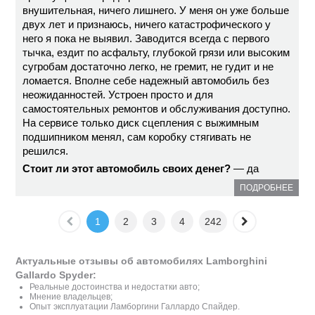
внушительная, ничего лишнего. У меня он уже больше
двух лет и признаюсь, ничего катастрофического у
него я пока не выявил. Заводится всегда с первого
тычка, ездит по асфальту, глубокой грязи или высоким
сугробам достаточно легко, не гремит, не гудит и не
ломается. Вполне себе надежный автомобиль без
неожиданностей. Устроен просто и для
самостоятельных ремонтов и обслуживания доступно.
На сервисе только диск сцепления с выжимным
подшипником менял, сам коробку стягивать не
решился.
Стоит ли этот автомобиль своих денег?
— да
ПОДРОБНЕЕ
1
2
3
4
242
Актуальные отзывы об автомобилях Lamborghini
Gallardo Spyder:
Реальные достоинства и недостатки авто;
Мнение владельцев;
Опыт эксплуатации Ламборгини Галлардо Спайдер.