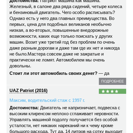
Достоинства:
Патриот машина как машина.
Железный, в салоне два ряда сидений, четыре колеса
и бензиновый двигатель. Чего особо расписывать?
Однако есть у него два главных преимущества. Во
первых, цена для подобных великанов необычно
низкая, а во-вторых, повышенные внедорожные
возможности, каких еще только поискать у других
машин. Возит уже третий год без проблем по очень
даже разным дорогам и даже там где их нет и никогда
не было.Мастера совсем даже не зажратые и
практически не ломят. Автомобилем мы очень
довольны.
Стоит ли этот автомобиль своих денег?
— да
ПОДРОБНЕЕ
UAZ Patriot (2016)
Максим, водительский стаж с 1997 г.
Достоинства:
Двигатель не капризничает, подвеска с
высоким клиренсом неплохо сглаживает неровности.
Управлять машиной подолгу получается без особой
усталости, нет никаких нареканий ни к чему кроме
большого расхода. Тут да, 14 литров на сотку выходит