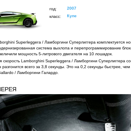
2007
год:
Купе
класс:
orghini Superleggera / Ламборгини Суперлиггера комплектуется н
одернизированная система выхлопа и перепрограммирование блок
величили мощность 5-литрового двигателя на 10 лошадок.
 скорость Lamborghini Superleggera / Ламборгини Суперлиггера сос
н разгонится всего за 3,8 секунды. Это на 0,2 секунды быстрее, че
Gallardo / Ламборгини Галардо.
ЛЕРЕЯ