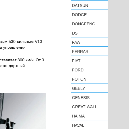
DATSUN
DODGE
DONGFENG
DS
овым 530-сильным V10-
FAW
а управления
FERRARI
тавляет 300 км/ч. От 0
FIAT
м стандартный
FORD
FOTON
GEELY
GENESIS
GREAT WALL
HAIMA
HAVAL