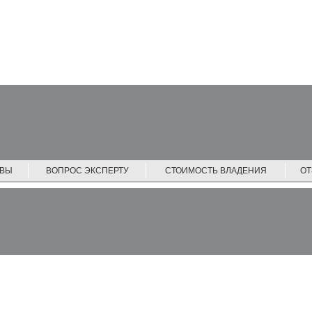
ЙВЫ
ВОПРОС ЭКСПЕРТУ
СТОИМОСТЬ ВЛАДЕНИЯ
О