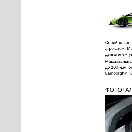
Серийно Lamb
агрегатом. М
двигателем у
Максимальная
до 100 км/ч о
Lamborghini 
...
ФОТОГА