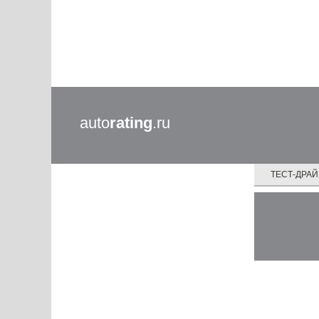
auto
rating
.ru
ТЕСТ-ДРА