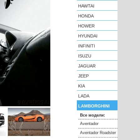
HAWTAI
HONDA
HOWER
HYUNDAI
INFINITI
ISUZU
JAGUAR
JEEP
KIA
LADA
LAMBORGHINI
Все модели:
Aventador
Aventador Roadster