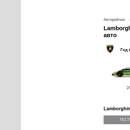
Авторейтинг
Lamborgh
авто
Год 
2
Lamborghini
ТЕС