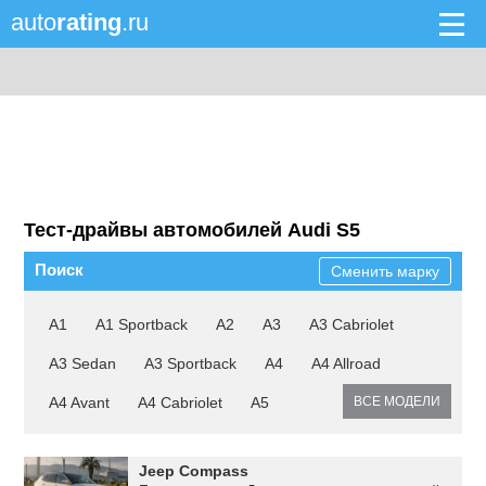
auto
rating
.ru
Тест-драйвы автомобилей Audi S5
Поиск
Сменить марку
A1
A1 Sportback
A2
A3
A3 Cabriolet
A3 Sedan
A3 Sportback
A4
A4 Allroad
A4 Avant
A4 Cabriolet
A5
ВСЕ МОДЕЛИ
Jeep Compass