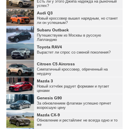
Есть ли у этого Джипа надежда на рыночный
успех?
Audi Q3
Новый кроссовер вышел нарядным, но станет
ли он успешным?
Subaru Outback
Путешествуем из Москвы в русскую
Лапландию
Toyota RAV4
Вырастет ли спрос со сменой поколения?
Citroen C5 Aircross
Симпатичный кроссовер, обреченный на
неудачу
Mazda 3
Новый хэтчбек радует формами и пугает
ценами
Genesis G90
За обновлением флагман успешно прячет
возросшую цену
Mazda CX-9
Обновление и рестайлинг не всегда одно и то
же