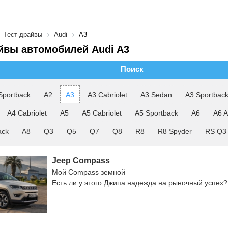
Тест-драйвы
Audi
A3
йвы автомобилей Audi A3
Поиск
Sportback
A2
A3
A3 Cabriolet
A3 Sedan
A3 Sportbac
A4 Cabriolet
A5
A5 Cabriolet
A5 Sportback
A6
A6 A
ack
A8
Q3
Q5
Q7
Q8
R8
R8 Spyder
RS Q3
Jeep Compass
Мой Compass земной
Есть ли у этого Джипа надежда на рыночный успех?