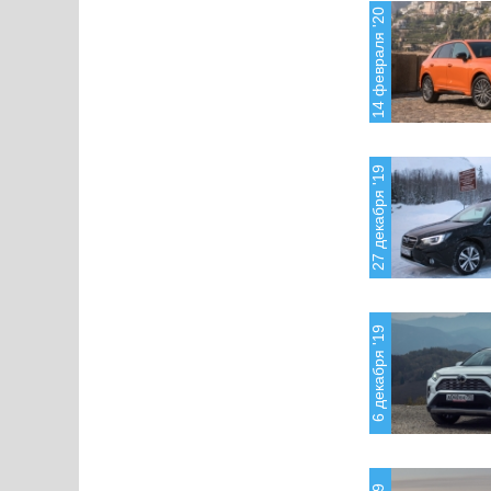
14 февраля '20
27 декабря '19
6 декабря '19