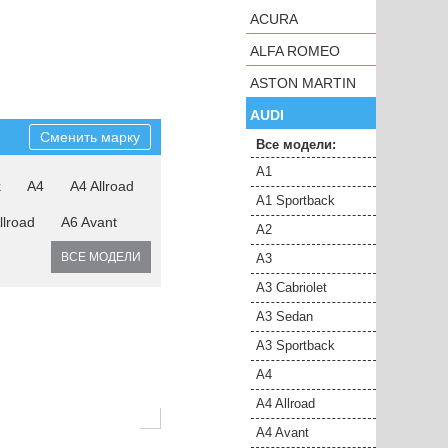
ACURA
ALFA ROMEO
ASTON MARTIN
AUDI
Сменить марку
Все модели:
A1
k
A4
A4 Allroad
A1 Sportback
llroad
A6 Avant
A2
ВСЕ МОДЕЛИ
A3
A3 Cabriolet
A3 Sedan
A3 Sportback
A4
A4 Allroad
A4 Avant