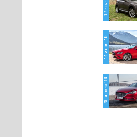
12 июля '19
14 июня '19
26 апреля '19