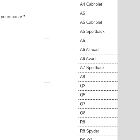
A4 Cabriolet
A5
н успешным?
A5 Cabriolet
A5 Sportback
A6
A6 Allroad
A6 Avant
A7 Sportback
A8
Q3
Q5
Q7
Q8
R8
R8 Spyder