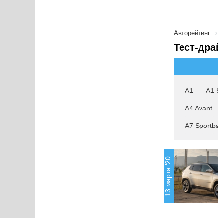
Авторейтинг
Тест-дра
A1
A1 
A4 Avant
A7 Sportb
13 марта '20