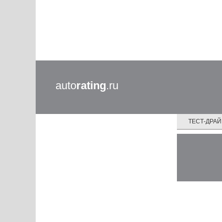
auto
rating
.ru
ТЕСТ-ДРА