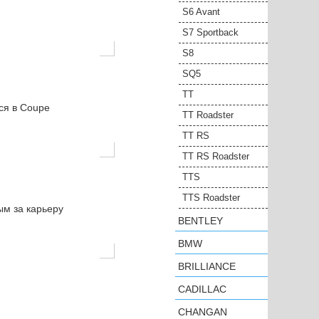
S6 Avant
S7 Sportback
S8
SQ5
TT
ся в Coupe
TT Roadster
TT RS
TT RS Roadster
TTS
TTS Roadster
ым за карьеру
BENTLEY
BMW
BRILLIANCE
CADILLAC
CHANGAN