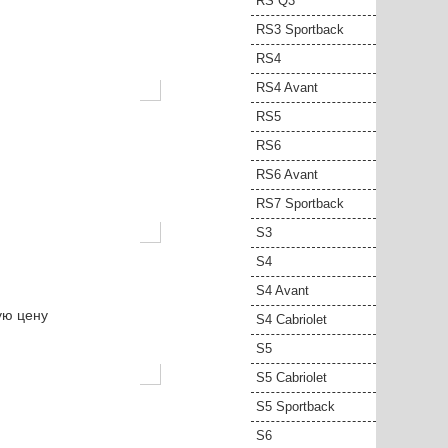
RS Q3
RS3 Sportback
RS4
RS4 Avant
RS5
RS6
RS6 Avant
RS7 Sportback
S3
S4
S4 Avant
ую цену
S4 Cabriolet
S5
S5 Cabriolet
S5 Sportback
S6