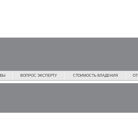
ЙВЫ
ВОПРОС ЭКСПЕРТУ
СТОИМОСТЬ ВЛАДЕНИЯ
О