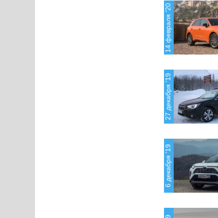
14 февраля '20
27 декабря '19
6 декабря '19