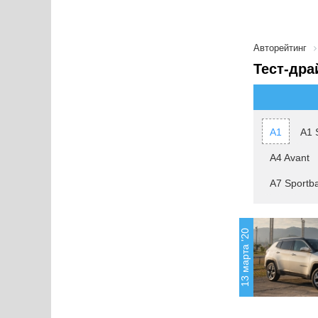
Авторейтинг
Тест-дра
A1
A1 
A4 Avant
A7 Sportb
13 марта '20