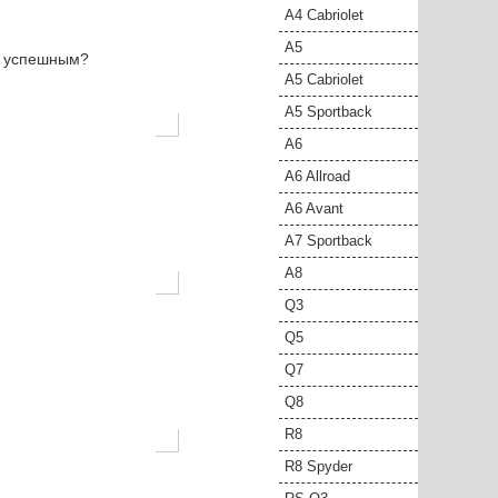
A4 Cabriolet
A5
н успешным?
A5 Cabriolet
A5 Sportback
A6
A6 Allroad
A6 Avant
A7 Sportback
A8
Q3
Q5
Q7
Q8
R8
R8 Spyder