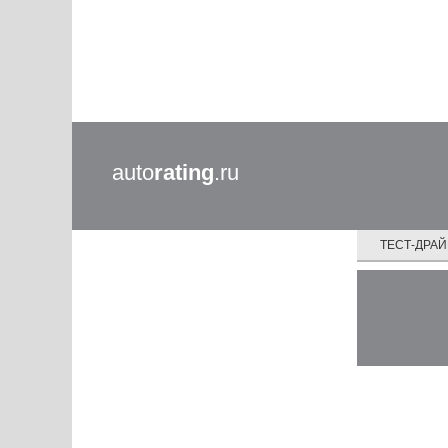
auto
rating
.ru
ТЕСТ-ДРА