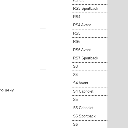
RS Q3
RS3 Sportback
RS4
RS4 Avant
RS5
RS6
RS6 Avant
RS7 Sportback
S3
S4
S4 Avant
ую цену
S4 Cabriolet
S5
S5 Cabriolet
S5 Sportback
S6