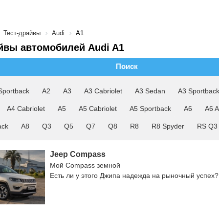
Тест-драйвы
Audi
A1
йвы автомобилей Audi A1
Поиск
Sportback
A2
A3
A3 Cabriolet
A3 Sedan
A3 Sportbac
A4 Cabriolet
A5
A5 Cabriolet
A5 Sportback
A6
A6 A
ack
A8
Q3
Q5
Q7
Q8
R8
R8 Spyder
RS Q3
Jeep Compass
Мой Compass земной
Есть ли у этого Джипа надежда на рыночный успех?