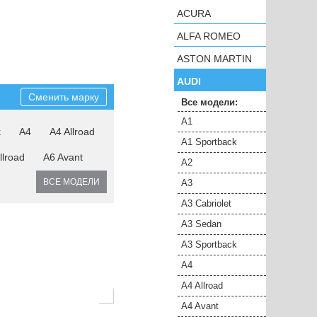
ACURA
ALFA ROMEO
ASTON MARTIN
AUDI
Сменить марку
Все модели:
A1
k
A4
A4 Allroad
A1 Sportback
llroad
A6 Avant
A2
ВСЕ МОДЕЛИ
A3
A3 Cabriolet
A3 Sedan
A3 Sportback
A4
A4 Allroad
A4 Avant