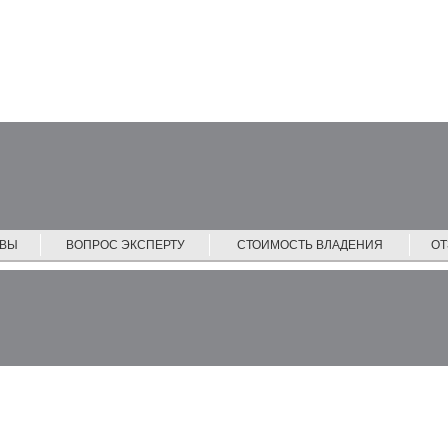
ЙВЫ
ВОПРОС ЭКСПЕРТУ
СТОИМОСТЬ ВЛАДЕНИЯ
О