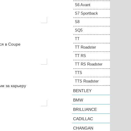
S6 Avant
S7 Sportback
S8
SQ5
TT
ся в Coupe
TT Roadster
TT RS
TT RS Roadster
TTS
TTS Roadster
ым за карьеру
BENTLEY
BMW
BRILLIANCE
CADILLAC
CHANGAN