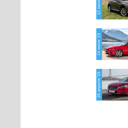
12 июля '19
14 июня '19
26 апреля '19