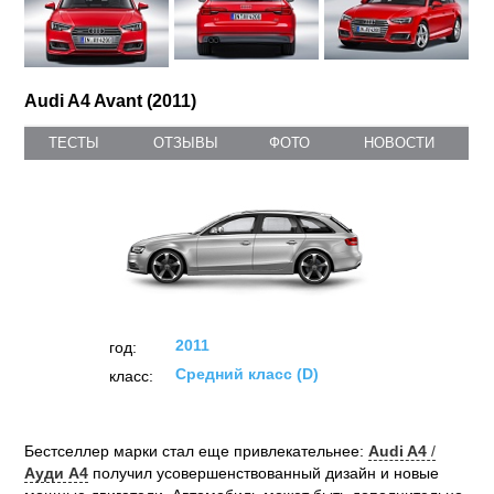
Audi A4 Avant (2011)
ТЕСТЫ
ОТЗЫВЫ
ФОТО
НОВОСТИ
2011
год:
Средний класс (D)
класс:
Бестселлер марки стал еще привлекательнее:
Audi A4
/
Ауди А4
получил усовершенствованный дизайн и новые