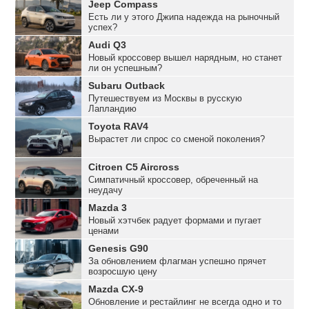
Jeep Compass
Есть ли у этого Джипа надежда на рыночный
успех?
Audi Q3
Новый кроссовер вышел нарядным, но станет
ли он успешным?
Subaru Outback
Путешествуем из Москвы в русскую
Лапландию
Toyota RAV4
Вырастет ли спрос со сменой поколения?
Citroen C5 Aircross
Симпатичный кроссовер, обреченный на
неудачу
Mazda 3
Новый хэтчбек радует формами и пугает
ценами
Genesis G90
За обновлением флагман успешно прячет
возросшую цену
Mazda CX-9
Обновление и рестайлинг не всегда одно и то