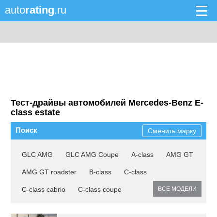
auto
rating
.ru
Тест-драйвы автомобилей Mercedes-Benz E-
class estate
Поиск
Сменить марку
GLC AMG
GLC AMG Coupe
A-class
AMG GT
AMG GT roadster
B-class
C-class
C-class cabrio
C-class coupe
ВСЕ МОДЕЛИ