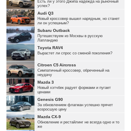
Есть ли у этого Джипа надежда на рыночный
успех?
Audi Q3
Новый кроссовер вышел нарядным, но станет
ли он успешным?
Subaru Outback
Путешествуем из Москвы в русскую
Лапландию
Toyota RAV4
Вырастет ли спрос со сменой поколения?
Citroen C5 Aircross
Симпатичный кроссовер, обреченный на
неудачу
Mazda 3
Новый хэтчбек радует формами и пугает
ценами
Genesis G90
За обновлением флагман успешно прячет
возросшую цену
Mazda CX-9
Обновление и рестайлинг не всегда одно и то
же