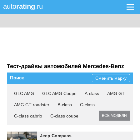
auto
rating
.ru
Тест-драйвы автомобилей Mercedes-Benz
Поиск
Сменить марку
GLC AMG
GLC AMG Coupe
A-class
AMG GT
AMG GT roadster
B-class
C-class
C-class cabrio
C-class coupe
ВСЕ МОДЕЛИ
Jeep Compass