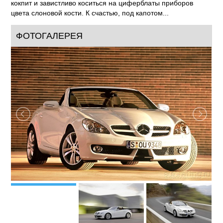
рутины, Вы вряд ли спасетесь от любопытных взглядов на
дороге. Они будут неотступно преследовать Вас, как только
Вы броситесь в бегство.
На светофорах к Вам будут заглядывать в спортивный
кокпит и завистливо коситься на циферблаты приборов
цвета слоновой кости. К счастью, под капотом...
ФОТОГАЛЕРЕЯ