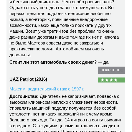
и бензиновый двигатель. Чего особо расписывать?
Однако есть у него два главных преимущества. Во
первых, цена для подобных великанов необычно
низкая, а во-вторых, повышенные внедорожные
возможности, каких еще только поискать у других
машин. Возит уже третий год без проблем по очень
даже разным дорогам и даже там где их нет и никогда
не было.Мастера совсем даже не зажратые и
практически не ломят. Автомобилем мы очень
довольны.
Стоит ли этот автомобиль своих денег?
— да
ПОДРОБНЕЕ
UAZ Patriot (2016)
Максим, водительский стаж с 1997 г.
Достоинства:
Двигатель не капризничает, подвеска с
высоким клиренсом неплохо сглаживает неровности.
Управлять машиной подолгу получается без особой
усталости, нет никаких нареканий ни к чему кроме
большого расхода. Тут да, 14 литров на сотку выходит
в среднем. С текущими ценами на топливо выходит в
месяц приличная сумма. Радиатор не закипает даже в