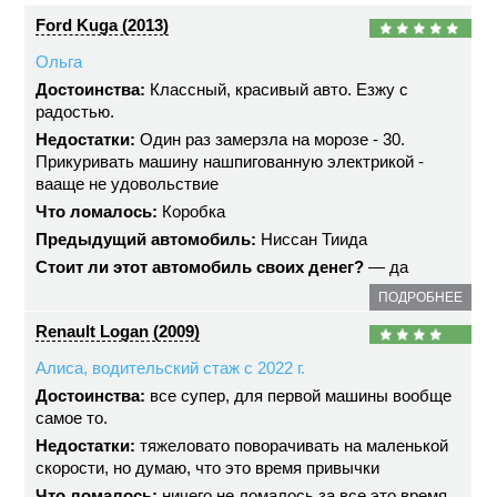
Ford Kuga (2013)
Ольга
Достоинства:
Классный, красивый авто. Езжу с
радостью.
Недостатки:
Один раз замерзла на морозе - 30.
Прикуривать машину нашпигованную электрикой -
вааще не удовольствие
Что ломалось:
Коробка
Предыдущий автомобиль:
Ниссан Тиида
Стоит ли этот автомобиль своих денег?
— да
ПОДРОБНЕЕ
Renault Logan (2009)
Алиса, водительский стаж с 2022 г.
Достоинства:
все супер, для первой машины вообще
самое то.
Недостатки:
тяжеловато поворачивать на маленькой
скорости, но думаю, что это время привычки
Что ломалось:
ничего не ломалось за все это время