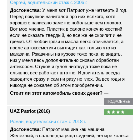
Сергей, водительский стаж с 2006 г.
Достоинства:
У меня вот Патриот уже четвертый год.
Перед покупкой начитался про них всякого, хотя
хорошего написано заметно побольше чем плохого.
Вот мое мнение. Пластик в салоне конечно жесткий
если не сказать твердый, но все же не скрипит и не
гремит. От любой грязи и масла легко отмывается, а
после автокосметики выглядит как только что из
магазина. Ржавчины на кузове тоже пока не видать,
низ у меня весь дополнительно сновья обработан
антикором. Стуков и гулов ниоткуда тоже пока не
слышно, все работает штатно. И двигатель всегда
заводится сразу и сам ни разу не глох. За все годы я
никогда не сожалел об этом приобретении.
Стоит ли этот автомобиль своих денег?
—
ПОДРОБНЕЕ
UAZ Patriot (2016)
Роман, водительский стаж с 2018 г.
Достоинства:
Патриот машина как машина.
Железный, в салоне два ряда сидений, четыре колеса