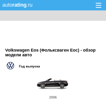
auto
rating
.ru
Volkswagen Eos (Фольксваген Еос) - обзор
модели авто
Год выпуска
2006