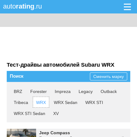
auto
rating
.ru
Тест-драйвы автомобилей Subaru WRX
Поиск
Сменить марку
BRZ
Forester
Impreza
Legacy
Outback
Tribeca
WRX
WRX Sedan
WRX STI
WRX STI Sedan
XV
Jeep Compass