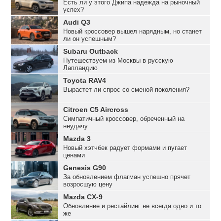
Есть ли у этого Джипа надежда на рыночный
успех?
Audi Q3
Новый кроссовер вышел нарядным, но станет
ли он успешным?
Subaru Outback
Путешествуем из Москвы в русскую
Лапландию
Toyota RAV4
Вырастет ли спрос со сменой поколения?
Citroen C5 Aircross
Симпатичный кроссовер, обреченный на
неудачу
Mazda 3
Новый хэтчбек радует формами и пугает
ценами
Genesis G90
За обновлением флагман успешно прячет
возросшую цену
Mazda CX-9
Обновление и рестайлинг не всегда одно и то
же