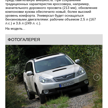
2009
год:
Средний класс (D)
класс:
Конструкция четвертого поколения модели
Subaru Outback
/ Субару Аутбэк
стала еще более совершенной. Кроме
того, благодаря новому дизайну, автомобиль обрел более
представительную внешность. При сохранении
традиционных характеристик кроссовера, например,
значительного дорожного просвета (213 мм), обновление
компоновки кузова обеспечило новый, более высокий
уровень комфорта. Универсал будет оснащаться
бензиновыми двигателями: рабочим объемом 2,5 л (167
л.с.) и 3,6 л (249 л. с.).
На модель...
ФОТОГАЛЕРЕЯ