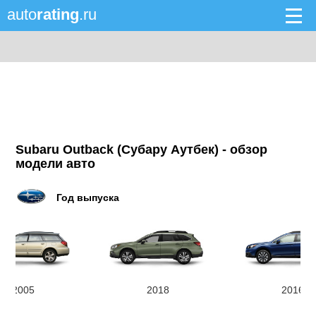
auto
rating
.ru
Subaru Outback (Субару Аутбек) - обзор
модели авто
Год выпуска
2005
2018
2016