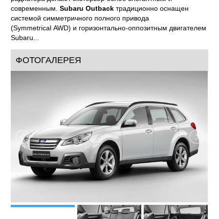
Обновленный
Subaru Outback
готов к новым
приключениям. Готов открывать новые тропы, вдохновляя
на подвиги и придавая уверенности своей превосходной
универсальностью, надежностью и безопасностью. Его
облик воплощает в себе стабильность и уверенность в
движении, а измененная головная оптика и решетка
радиатора делают экстерьер более элегантным и
современным.
Subaru Outback
традиционно оснащен
системой симметричного полного привода
(Symmetrical AWD) и горизонтально-оппозитным двигателем
Subaru...
ФОТОГАЛЕРЕЯ