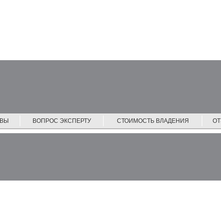
ЙВЫ
ВОПРОС ЭКСПЕРТУ
СТОИМОСТЬ ВЛАДЕНИЯ
О