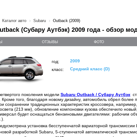
Каталог авто
Subaru
Outback (2009)
utback (Субару Аутбэк) 2009 года - обзор мо
Ы
ОТЗЫВЫ
ФОТО
2009
год:
Средний класс (D)
класс:
четвертого поколения модели
Subaru Outback / Субару Аутбэк
ст
 Кроме того, благодаря новому дизайну, автомобиль обрел более 
ри сохранении традиционных характеристик кроссовера, например,
освета (213 мм), обновление компоновки кузова обеспечило новый
иверсал будет оснащаться бензиновыми двигателями: рабочим объе
.).
едусмотрена установка бесступенчатой вариаторной трансмиссии Li
овой разработкой Subaru, 5-ступенчатой автоматической трансмис