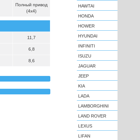
Полный привод
HAWTAI
(4х4)
HONDA
HOWER
HYUNDAI
11,7
INFINITI
6,8
ISUZU
8,6
JAGUAR
JEEP
KIA
LADA
LAMBORGHINI
LAND ROVER
LEXUS
LIFAN