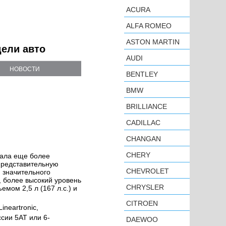
ACURA
ALFA ROMEO
ASTON MARTIN
дели авто
AUDI
НОВОСТИ
BENTLEY
BMW
BRILLIANCE
CADILLAC
CHANGAN
CHERY
ала еще более
представительную
CHEVROLET
 значительного
, более высокий уровень
CHRYSLER
мом 2,5 л (167 л.с.) и
CITROEN
neartronic,
сии 5AT или 6-
DAEWOO