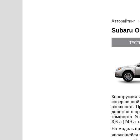
Авторейтинг
Subaru O
ТЕСТ
Конструкция 
совершенной.
внешность. П
дорожного пр
комфорта. Ун
3,6 л (249 л. с
На модель пр
являющейся н