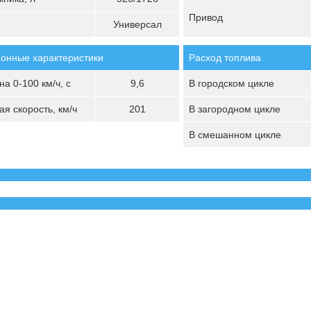
Привод
Универсал
онные характеристики
Расход топлива
а 0-100 км/ч, с
9,6
В городском цикле
я скорость, км/ч
201
В загородном цикле
В смешанном цикле