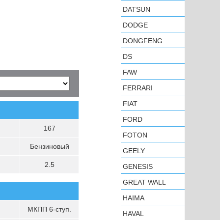
DATSUN
DODGE
DONGFENG
DS
FAW
FERRARI
FIAT
FORD
167
FOTON
Бензиновый
GEELY
2.5
GENESIS
GREAT WALL
HAIMA
МКПП 6-ступ.
HAVAL