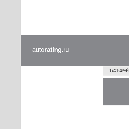
auto
rating
.ru
ТЕСТ-ДРА