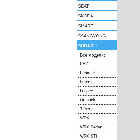
SEAT
SKODA
SMART
SSANGYONG
SUBARU
Все модели:
BRZ
Forester
Impreza
Legacy
Outback
Tribeca
WRX
WRX Sedan
WRX STI