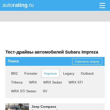
auto
rating
.ru
Тест-драйвы автомобилей Subaru Impreza
Поиск
Сменить марку
BRZ
Forester
Impreza
Legacy
Outback
Tribeca
WRX
WRX Sedan
WRX STI
WRX STI Sedan
XV
Jeep Compass