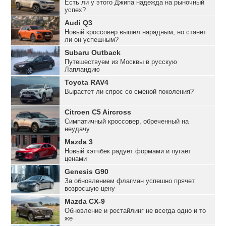
Есть ли у этого Джипа надежда на рыночный
успех?
Audi Q3
Новый кроссовер вышел нарядным, но станет
ли он успешным?
Subaru Outback
Путешествуем из Москвы в русскую
Лапландию
Toyota RAV4
Вырастет ли спрос со сменой поколения?
Citroen C5 Aircross
Симпатичный кроссовер, обреченный на
неудачу
Mazda 3
Новый хэтчбек радует формами и пугает
ценами
Genesis G90
За обновлением флагман успешно прячет
возросшую цену
Mazda CX-9
Обновление и рестайлинг не всегда одно и то
же