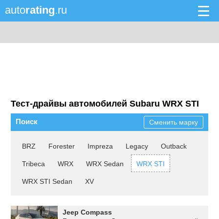
auto
rating
.ru
Тест-драйвы автомобилей Subaru WRX STI
Поиск
Сменить марку
BRZ
Forester
Impreza
Legacy
Outback
Tribeca
WRX
WRX Sedan
WRX STI
WRX STI Sedan
XV
Jeep Compass