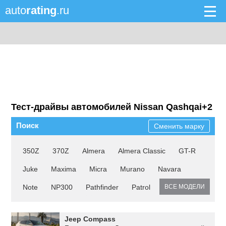
auto
rating
.ru
Тест-драйвы автомобилей Nissan Qashqai+2
Поиск
Сменить марку
350Z
370Z
Almera
Almera Classic
GT-R
Juke
Maxima
Micra
Murano
Navara
Note
NP300
Pathfinder
Patrol
ВСЕ МОДЕЛИ
Jeep Compass