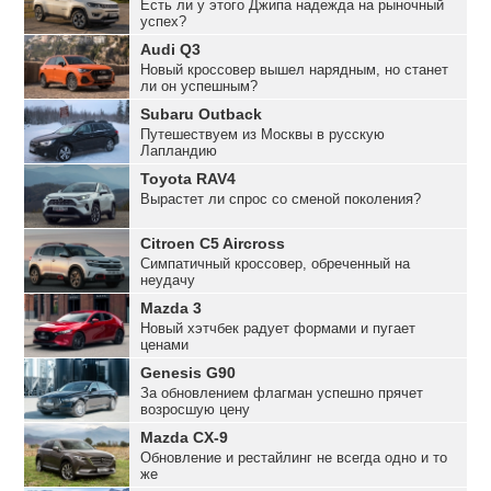
Есть ли у этого Джипа надежда на рыночный
успех?
Audi Q3
Новый кроссовер вышел нарядным, но станет
ли он успешным?
Subaru Outback
Путешествуем из Москвы в русскую
Лапландию
Toyota RAV4
Вырастет ли спрос со сменой поколения?
Citroen C5 Aircross
Симпатичный кроссовер, обреченный на
неудачу
Mazda 3
Новый хэтчбек радует формами и пугает
ценами
Genesis G90
За обновлением флагман успешно прячет
возросшую цену
Mazda CX-9
Обновление и рестайлинг не всегда одно и то
же