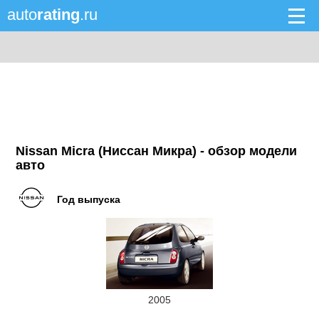
auto
rating
.ru
Nissan Micra (Ниссан Микра) - обзор модели
авто
Год выпуска
2005