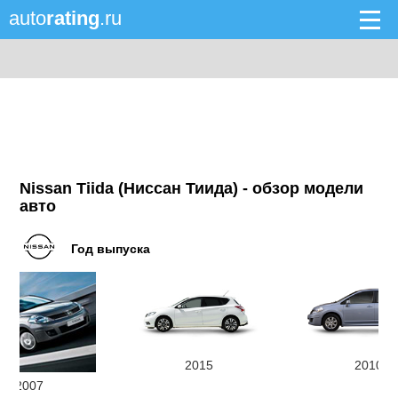
auto
rating
.ru
Nissan Tiida (Ниссан Тиида) - обзор модели
авто
Год выпуска
2015
2010
2007