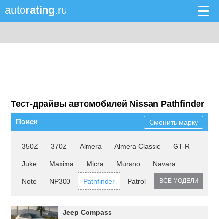
auto
rating
.ru
Тест-драйвы автомобилей Nissan Pathfinder
Поиск
Сменить марку
350Z
370Z
Almera
Almera Classic
GT-R
Juke
Maxima
Micra
Murano
Navara
Note
NP300
Pathfinder
Patrol
ВСЕ МОДЕЛИ
Jeep Compass