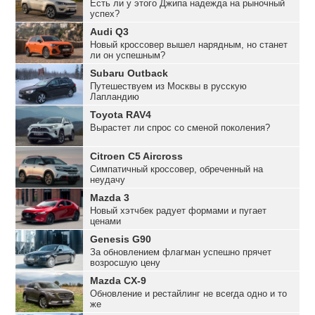
Есть ли у этого Джипа надежда на рыночный
успех?
Audi Q3
Новый кроссовер вышел нарядным, но станет
ли он успешным?
Subaru Outback
Путешествуем из Москвы в русскую
Лапландию
Toyota RAV4
Вырастет ли спрос со сменой поколения?
Citroen C5 Aircross
Симпатичный кроссовер, обреченный на
неудачу
Mazda 3
Новый хэтчбек радует формами и пугает
ценами
Genesis G90
За обновлением флагман успешно прячет
возросшую цену
Mazda CX-9
Обновление и рестайлинг не всегда одно и то
же