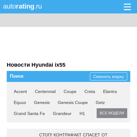
auto
rating
.ru
Новости Hyundai ix55
Поиск
Сменить марку
Accent
Centennial
Coupe
Creta
Elantra
Equus
Genesis
Genesis Coupe
Getz
Grand Santa Fe
Grandeur
H1
ВСЕ МОДЕЛИ
СТОП! КОНТРАФАКТ СПАСЕТ ОТ