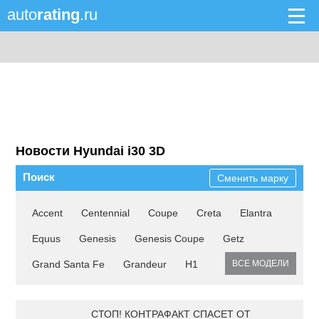
auto
rating
.ru
Новости Hyundai i30 3D
Поиск
Сменить марку
Accent
Centennial
Coupe
Creta
Elantra
Equus
Genesis
Genesis Coupe
Getz
Grand Santa Fe
Grandeur
H1
ВСЕ МОДЕЛИ
СТОП! КОНТРАФАКТ СПАСЕТ ОТ