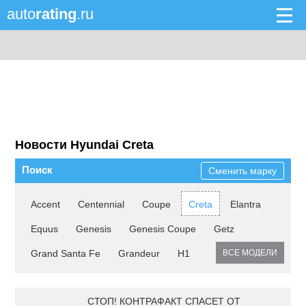
auto
rating
.ru
Новости Hyundai Creta
Поиск
Сменить марку
Accent
Centennial
Coupe
Creta
Elantra
Equus
Genesis
Genesis Coupe
Getz
Grand Santa Fe
Grandeur
H1
ВСЕ МОДЕЛИ
СТОП! КОНТРАФАКТ СПАСЕТ ОТ