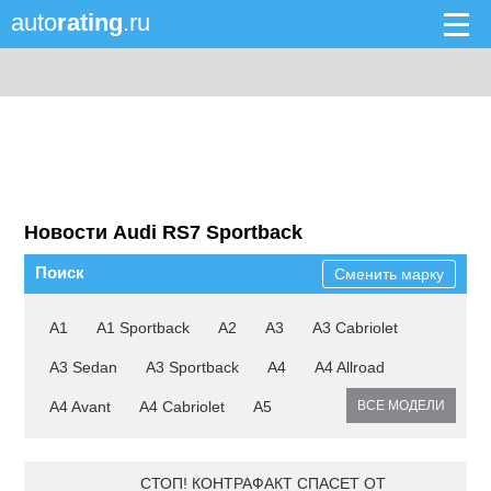
auto
rating
.ru
Новости Audi RS7 Sportback
Поиск
Сменить марку
A1
A1 Sportback
A2
A3
A3 Cabriolet
A3 Sedan
A3 Sportback
A4
A4 Allroad
A4 Avant
A4 Cabriolet
A5
ВСЕ МОДЕЛИ
СТОП! КОНТРАФАКТ СПАСЕТ ОТ