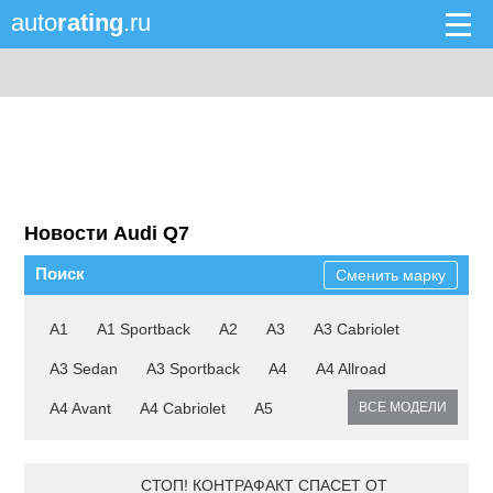
auto
rating
.ru
Новости Audi Q7
Поиск
Сменить марку
A1
A1 Sportback
A2
A3
A3 Cabriolet
A3 Sedan
A3 Sportback
A4
A4 Allroad
A4 Avant
A4 Cabriolet
A5
ВСЕ МОДЕЛИ
СТОП! КОНТРАФАКТ СПАСЕТ ОТ