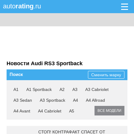
auto
rating
.ru
Новости Audi RS3 Sportback
Поиск
Сменить марку
A1
A1 Sportback
A2
A3
A3 Cabriolet
A3 Sedan
A3 Sportback
A4
A4 Allroad
A4 Avant
A4 Cabriolet
A5
ВСЕ МОДЕЛИ
СТОП! КОНТРАФАКТ СПАСЕТ ОТ