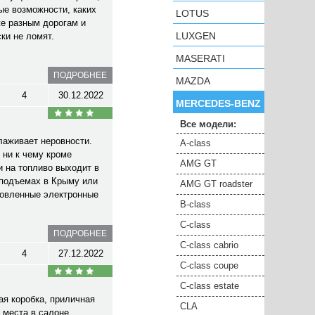
ые возможности, каких
LOTUS
же разным дорогам и
LUXGEN
ки не ломят.
MASERATI
ПОДРОБНЕЕ
MAZDA
4
30.12.2022
MERCEDES-BENZ
Все модели:
лаживает неровности.
A-class
 ни к чему кроме
AMG GT
и на топливо выходит в
 подъемах в Крыму или
AMG GT roadster
ановленные электронные
B-class
C-class
ПОДРОБНЕЕ
C-class cabrio
4
27.12.2022
C-class coupe
C-class estate
ая коробка, приличная
CLA
 места в салоне,