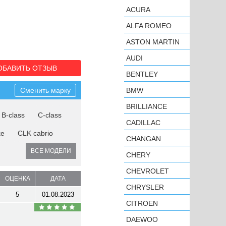
ACURA
ALFA ROMEO
ASTON MARTIN
AUDI
ОБАВИТЬ ОТЗЫВ
BENTLEY
Сменить марку
BMW
BRILLIANCE
B-class
C-class
CADILLAC
ke
CLK cabrio
CHANGAN
ВСЕ МОДЕЛИ
CHERY
CHEVROLET
ОЦЕНКА
ДАТА
CHRYSLER
5
01.08.2023
CITROEN
DAEWOO