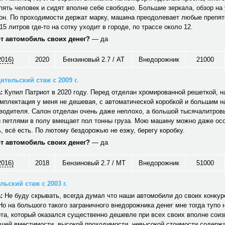
ять человек и сидят вполне себе свободно. Большие зеркала, обзор на 
он. По проходимости держат марку, машина преодолевает любые препят
15 литров где-то на сотку уходит в городе, по трассе около 12.
от автомобиль своих денег?
— да
2016)
2020
Бензиновый 2.7 / AT
Внедорожник
21000
ительский стаж с 2009 г.
:
Купил Патриот в 2020 году. Перед отделан хромированной решеткой, н
мплектация у меня не дешевая, с автоматической коробкой и большим 
водителя. Салон отделан очень даже неплохо, а большой тысячалитров
 петлями в полу вмещает пол тонны груза. Мою машину можно даже ос
 всё есть. По лютому бездорожью не езжу, берегу коробку.
от автомобиль своих денег?
— да
2016)
2018
Бензиновый 2.7 / MT
Внедорожник
51000
ьский стаж с 2003 г.
:
Не буду скрывать, всегда думал что наши автомобили до своих конкуре
Но на большого такого заграничного внедорожника денег мне тогда тупо 
та, который оказался существенно дешевле при всех своих вполне сои
ошей вместимости, высокой проходимости, невысокой стоимости содерж