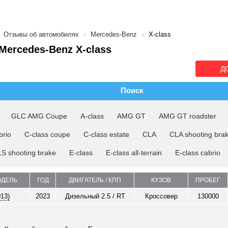
Отзывы об автомобилях
Mercedes-Benz
X-class
ercedes-Benz X-class
Д
Поиск
GLC AMG Coupe
A-class
AMG GT
AMG GT roadster
brio
C-class coupe
C-class estate
CLA
CLA shooting bra
S shooting brake
E-class
E-class all-terrain
E-class cabrio
ОДЕЛЬ
ГОД
ДВИГАТЕЛЬ / КПП
КУЗОВ
ПРОБЕГ
013)
2023
Дизельный 2.5 / RT
Кроссовер
130000