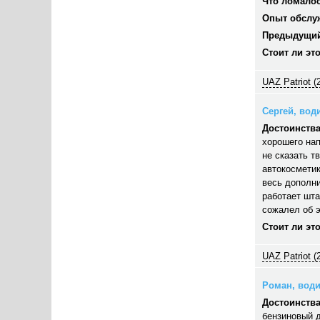
Что ломалос
Опыт обслу
Предыдущий
Стоит ли эт
UAZ Patriot (
Сергей, води
Достоинства
хорошего нап
не сказать т
автокосметик
весь дополни
работает шта
сожалел об э
Стоит ли эт
UAZ Patriot (
Роман, водит
Достоинства
бензиновый д