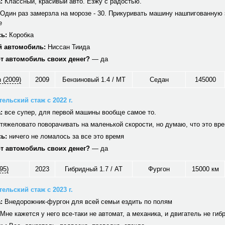
:
Классный, красивый авто. Езжу с радостью.
Один раз замерзла на морозе - 30. Прикуривать машину нашпигованную 
е
ь:
Коробка
 автомобиль:
Ниссан Тиида
от автомобиль своих денег?
— да
 (2009)
2009
Бензиновый 1.4 / MT
Седан
145000
ельский стаж с 2022 г.
:
все супер, для первой машины вообще самое то.
тяжеловато поворачивать на маленькой скорости, но думаю, что это вр
ь:
ничего не ломалось за все это время
от автомобиль своих денег?
— да
95)
2023
Гибридный 1.7 / AT
Фургон
15000 км
ельский стаж с 2023 г.
:
Внедорожник-фургон для всей семьи ездить по полям
Мне кажется у него все-таки не автомат, а механика, и двигатель не гиб