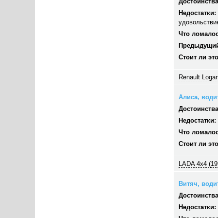
Достоинства
Недостатки:
удовольстви
Что ломалос
Предыдущий
Стоит ли эт
Renault Logan
Алиса, водит
Достоинства
Недостатки:
Что ломалос
Стоит ли эт
LADA 4x4 (19
Витяч, водит
Достоинства
Недостатки: