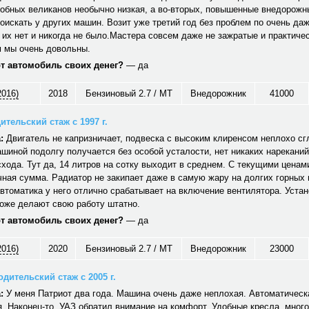
обных великанов необычно низкая, а во-вторых, повышенные внедорожн
оискать у других машин. Возит уже третий год без проблем по очень да
 их нет и никогда не было.Мастера совсем даже не зажратые и практичес
 мы очень довольны.
от автомобиль своих денег?
— да
2016)
2018
Бензиновый 2.7 / MT
Внедорожник
41000
ительский стаж с 1997 г.
:
Двигатель не капризничает, подвеска с высоким клиренсом неплохо сг
шиной подолгу получается без особой усталости, нет никаких нареканий
хода. Тут да, 14 литров на сотку выходит в среднем. С текущими ценам
ная сумма. Радиатор не закипает даже в самую жару на долгих горных
автоматика у него отлично срабатывает на включение вентилятора. Уст
тоже делают свою работу штатно.
от автомобиль своих денег?
— да
2016)
2020
Бензиновый 2.7 / MT
Внедорожник
23000
дительский стаж с 2005 г.
:
У меня Патриот два года. Машина очень даже неплохая. Автоматическ
. Наконец-то, УАЗ обратил внимание на комфорт. Удобные кресла, много