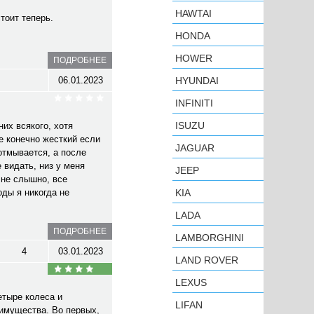
HAWTAI
стоит теперь.
HONDA
HOWER
ПОДРОБНЕЕ
06.01.2023
HYUNDAI
INFINITI
ISUZU
их всякого, хотя
е конечно жесткий если
JAGUAR
 отмывается, а после
 видать, низ у меня
JEEP
 не слышно, все
оды я никогда не
KIA
LADA
ПОДРОБНЕЕ
LAMBORGHINI
4
03.01.2023
LAND ROVER
LEXUS
етыре колеса и
LIFAN
еимущества. Во первых,