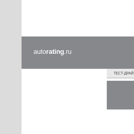
auto
rating
.ru
ТЕСТ-ДРА