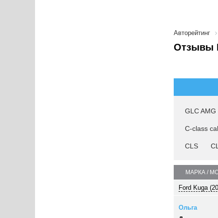
Авторейтинг
Отзывы M
GLC AMG
C-class ca
CLS
CL
МАРКА / М
Ford Kuga (2
Ольга