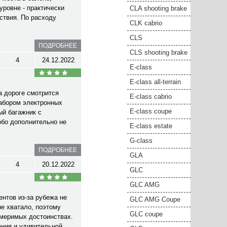
уровне - практически
CLA shooting brake
ствия. По расходу
CLK cabrio
CLS
ПОДРОБНЕЕ
CLS shooting brake
4
24.12.2022
E-class
E-class all-terrain
а дороге смотрится
E-class cabrio
набором электронных
E-class coupe
ый багажник с
обо дополнительно не
E-class estate
G-class
ПОДРОБНЕЕ
GLA
4
20.12.2022
GLC
GLC AMG
нтов из-за рубежа не
GLC AMG Coupe
не хватало, поэтому
GLC coupe
змеримых достоинствах.
ания и удивительной