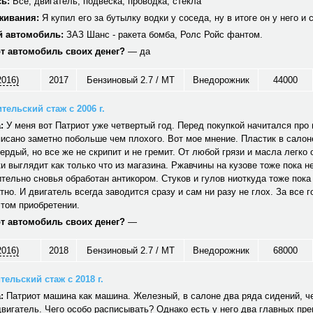
ь:
Все, двигатель, подвеска, проводка, стекла
живания:
Я купил его за бутылку водки у соседа, ну в итоге он у него и 
 автомобиль:
ЗАЗ Шанс - ракета бомба, Ролс Ройс фантом.
от автомобиль своих денег?
— да
2016)
2017
Бензиновый 2.7 / MT
Внедорожник
44000
тельский стаж с 2006 г.
:
У меня вот Патриот уже четвертый год. Перед покупкой начитался про н
исано заметно побольше чем плохого. Вот мое мнение. Пластик в салон
вердый, но все же не скрипит и не гремит. От любой грязи и масла легко
и выглядит как только что из магазина. Ржавчины на кузове тоже пока не
тельно сновья обработан антикором. Стуков и гулов ниоткуда тоже пока
тно. И двигатель всегда заводится сразу и сам ни разу не глох. За все г
том приобретении.
от автомобиль своих денег?
—
2016)
2018
Бензиновый 2.7 / MT
Внедорожник
68000
ельский стаж с 2018 г.
:
Патриот машина как машина. Железный, в салоне два ряда сидений, ч
вигатель. Чего особо расписывать? Однако есть у него два главных пр