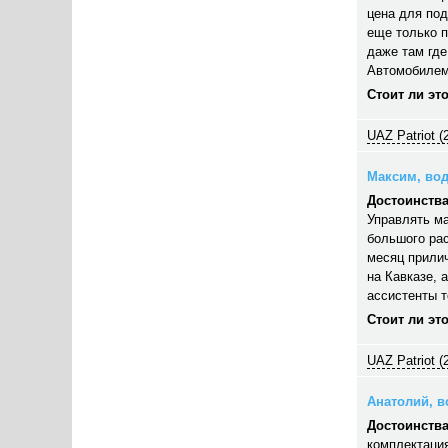
цена для под
еще только п
даже там где
Автомобилем
Стоит ли эт
UAZ Patriot (
Максим, вод
Достоинства
Управлять ма
большого рас
месяц прилич
на Кавказе, 
ассистенты 
Стоит ли эт
UAZ Patriot (
Анатолий, во
Достоинства
комплектация