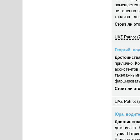
помещается п
нет слепых з
топлива - до 
Стоит ли эт
UAZ Patriot (
Георгий, вод
Достоинства
прилично. Ко
ассистентов 
такелажными
фаршировать,
Стоит ли эт
UAZ Patriot (
Юра, водител
Достоинства
дотягивают. 
купил Патрио
В плане хор