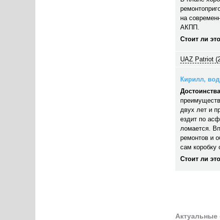
ремонтоприго
на современн
АКПП.
Стоит ли эт
UAZ Patriot (
Кирилл, води
Достоинства
преимуществ
двух лет и п
ездит по асф
ломается. В
ремонтов и 
сам коробку 
Стоит ли эт
Актуальные 