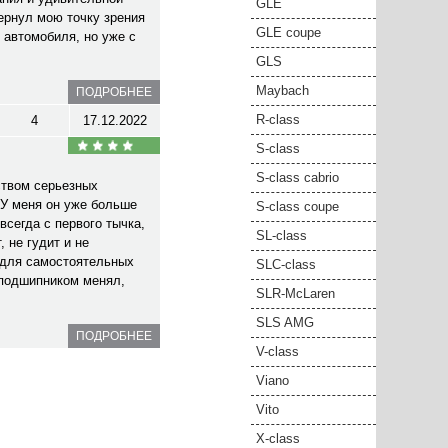
GLE
ернул мою точку зрения
GLE coupe
 автомобиля, но уже с
GLS
Maybach
ПОДРОБНЕЕ
R-class
4
17.12.2022
S-class
S-class cabrio
ством серьезных
У меня он уже больше
S-class coupe
всегда с первого тычка,
SL-class
 не гудит и не
 для самостоятельных
SLC-class
 подшипником менял,
SLR-McLaren
SLS AMG
ПОДРОБНЕЕ
V-class
Viano
Vito
X-class