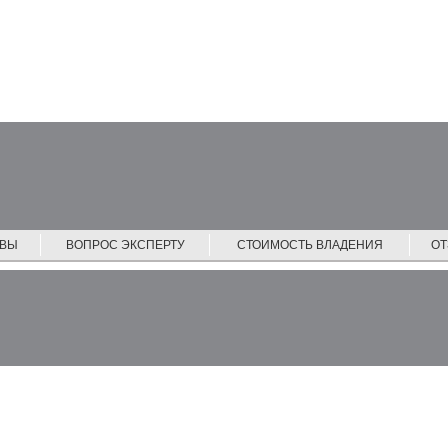
ЙВЫ
ВОПРОС ЭКСПЕРТУ
СТОИМОСТЬ ВЛАДЕНИЯ
О