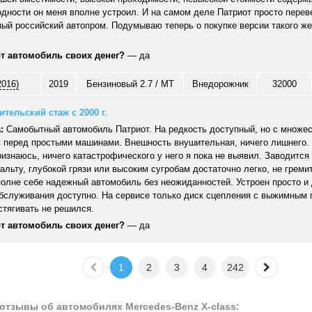
дности он меня вполне устроил. И на самом деле Патриот просто перев
ый российский автопром. Подумываю теперь о покупке версии такого же
от автомобиль своих денег?
— да
2016)
2019
Бензиновый 2.7 / MT
Внедорожник
32000
тельский стаж с 2000 г.
:
Самобытный автомобиль Патриот. На редкость доступный, но с множе
 перед простыми машинами. Внешность внушительная, ничего лишнего. 
ризнаюсь, ничего катастрофического у него я пока не выявил. Заводится 
альту, глубокой грязи или высоким сугробам достаточно легко, не гремит,
полне себе надежный автомобиль без неожиданностей. Устроен просто и
обслуживания доступно. На сервисе только диск сцепления с выжимным
стягивать не решился.
от автомобиль своих денег?
— да
1
2
3
4
242
отзывы об автомобилях Mercedes-Benz X-class: