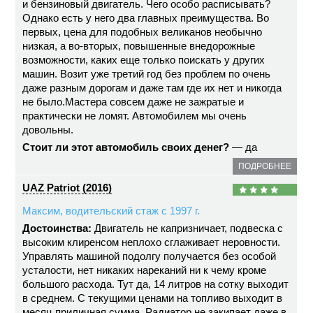
и бензиновый двигатель. Чего особо расписывать?
Однако есть у него два главных преимущества. Во
первых, цена для подобных великанов необычно
низкая, а во-вторых, повышенные внедорожные
возможности, каких еще только поискать у других
машин. Возит уже третий год без проблем по очень
даже разным дорогам и даже там где их нет и никогда
не было.Мастера совсем даже не зажратые и
практически не ломят. Автомобилем мы очень
довольны.
Стоит ли этот автомобиль своих денег?
— да
ПОДРОБНЕЕ
UAZ Patriot (2016)
Максим, водительский стаж с 1997 г.
Достоинства:
Двигатель не капризничает, подвеска с
высоким клиренсом неплохо сглаживает неровности.
Управлять машиной подолгу получается без особой
усталости, нет никаких нареканий ни к чему кроме
большого расхода. Тут да, 14 литров на сотку выходит
в среднем. С текущими ценами на топливо выходит в
месяц приличная сумма. Радиатор не закипает даже в