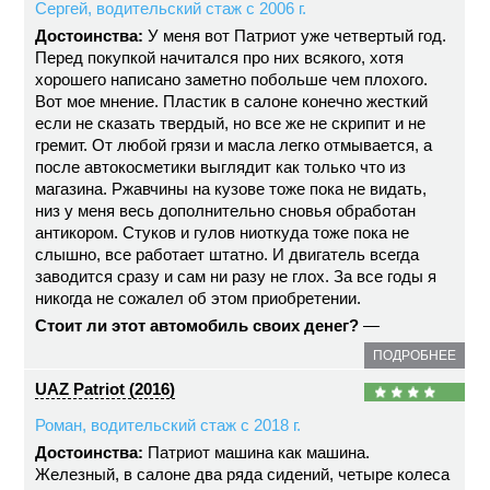
Сергей, водительский стаж с 2006 г.
Достоинства:
У меня вот Патриот уже четвертый год.
Перед покупкой начитался про них всякого, хотя
хорошего написано заметно побольше чем плохого.
Вот мое мнение. Пластик в салоне конечно жесткий
если не сказать твердый, но все же не скрипит и не
гремит. От любой грязи и масла легко отмывается, а
после автокосметики выглядит как только что из
магазина. Ржавчины на кузове тоже пока не видать,
низ у меня весь дополнительно сновья обработан
антикором. Стуков и гулов ниоткуда тоже пока не
слышно, все работает штатно. И двигатель всегда
заводится сразу и сам ни разу не глох. За все годы я
никогда не сожалел об этом приобретении.
Стоит ли этот автомобиль своих денег?
—
ПОДРОБНЕЕ
UAZ Patriot (2016)
Роман, водительский стаж с 2018 г.
Достоинства:
Патриот машина как машина.
Железный, в салоне два ряда сидений, четыре колеса