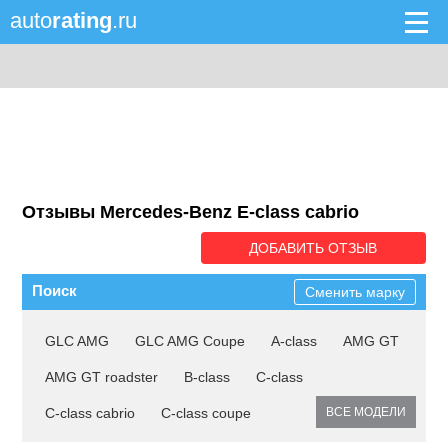
auto
rating
.ru
Отзывы Mercedes-Benz E-class cabrio
ДОБАВИТЬ ОТЗЫВ
Поиск
Сменить марку
GLC AMG
GLC AMG Coupe
A-class
AMG GT
AMG GT roadster
B-class
C-class
C-class cabrio
C-class coupe
ВСЕ МОДЕЛИ