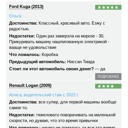
Ford Kuga (2013)
Ольга
Достоинства:
Классный, красивый авто. Езжу с
радостью.
Недостатки:
Один раз замерзла на морозе - 30.
Прикуривать машину нашпигованную электрикой -
вааще не удовольствие
Что ломалось:
Коробка
Предыдущий автомобиль:
Ниссан Тиида
Стоит ли этот автомобиль своих денег?
— да
ПОДРОБНЕЕ
Renault Logan (2009)
Алиса, водительский стаж с 2022 г.
Достоинства:
все супер, для первой машины вообще
самое то.
Недостатки:
тяжеловато поворачивать на маленькой
скорости, но думаю, что это время привычки
Что ломалось:
ничего не ломалось за все это время