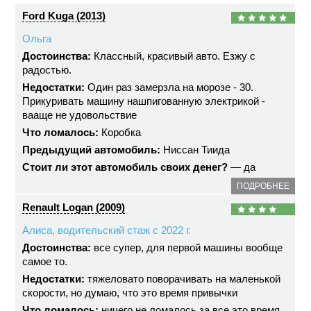
Ford Kuga (2013)
Ольга
Достоинства:
Классный, красивый авто. Езжу с
радостью.
Недостатки:
Один раз замерзла на морозе - 30.
Прикуривать машину нашпигованную электрикой -
вааще не удовольствие
Что ломалось:
Коробка
Предыдущий автомобиль:
Ниссан Тиида
Стоит ли этот автомобиль своих денег?
— да
ПОДРОБНЕЕ
Renault Logan (2009)
Алиса, водительский стаж с 2022 г.
Достоинства:
все супер, для первой машины вообще
самое то.
Недостатки:
тяжеловато поворачивать на маленькой
скорости, но думаю, что это время привычки
Что ломалось:
ничего не ломалось за все это время