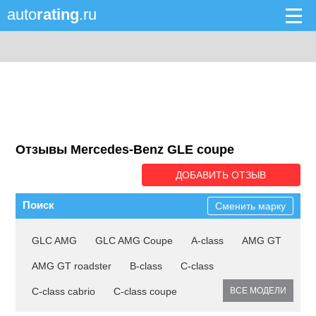
auto
rating
.ru
Отзывы Mercedes-Benz GLE coupe
ДОБАВИТЬ ОТЗЫВ
Поиск
Сменить марку
GLC AMG
GLC AMG Coupe
A-class
AMG GT
AMG GT roadster
B-class
C-class
C-class cabrio
C-class coupe
ВСЕ МОДЕЛИ