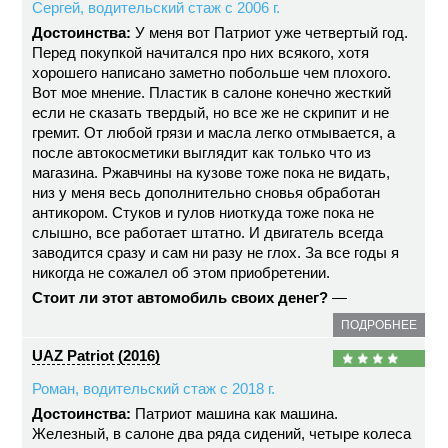
Сергей, водительский стаж с 2006 г.
Достоинства:
У меня вот Патриот уже четвертый год.
Перед покупкой начитался про них всякого, хотя
хорошего написано заметно побольше чем плохого.
Вот мое мнение. Пластик в салоне конечно жесткий
если не сказать твердый, но все же не скрипит и не
гремит. От любой грязи и масла легко отмывается, а
после автокосметики выглядит как только что из
магазина. Ржавчины на кузове тоже пока не видать,
низ у меня весь дополнительно сновья обработан
антикором. Стуков и гулов ниоткуда тоже пока не
слышно, все работает штатно. И двигатель всегда
заводится сразу и сам ни разу не глох. За все годы я
никогда не сожалел об этом приобретении.
Стоит ли этот автомобиль своих денег?
—
ПОДРОБНЕЕ
UAZ Patriot (2016)
Роман, водительский стаж с 2018 г.
Достоинства:
Патриот машина как машина.
Железный, в салоне два ряда сидений, четыре колеса