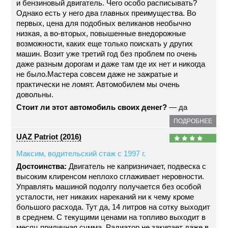
и бензиновый двигатель. Чего особо расписывать?
Однако есть у него два главных преимущества. Во
первых, цена для подобных великанов необычно
низкая, а во-вторых, повышенные внедорожные
возможности, каких еще только поискать у других
машин. Возит уже третий год без проблем по очень
даже разным дорогам и даже там где их нет и никогда
не было.Мастера совсем даже не зажратые и
практически не ломят. Автомобилем мы очень
довольны.
Стоит ли этот автомобиль своих денег?
— да
ПОДРОБНЕЕ
UAZ Patriot (2016)
Максим, водительский стаж с 1997 г.
Достоинства:
Двигатель не капризничает, подвеска с
высоким клиренсом неплохо сглаживает неровности.
Управлять машиной подолгу получается без особой
усталости, нет никаких нареканий ни к чему кроме
большого расхода. Тут да, 14 литров на сотку выходит
в среднем. С текущими ценами на топливо выходит в
месяц приличная сумма. Радиатор не закипает даже в