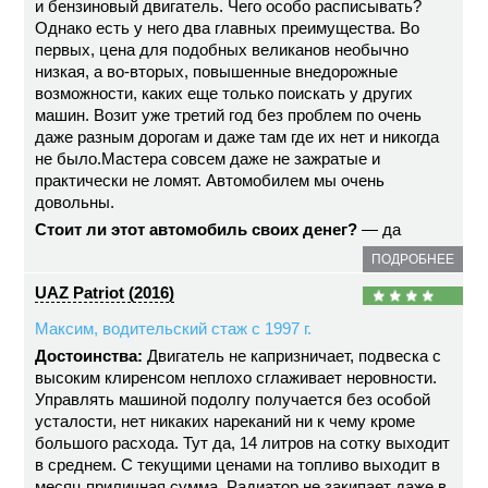
и бензиновый двигатель. Чего особо расписывать?
Однако есть у него два главных преимущества. Во
первых, цена для подобных великанов необычно
низкая, а во-вторых, повышенные внедорожные
возможности, каких еще только поискать у других
машин. Возит уже третий год без проблем по очень
даже разным дорогам и даже там где их нет и никогда
не было.Мастера совсем даже не зажратые и
практически не ломят. Автомобилем мы очень
довольны.
Стоит ли этот автомобиль своих денег?
— да
ПОДРОБНЕЕ
UAZ Patriot (2016)
Максим, водительский стаж с 1997 г.
Достоинства:
Двигатель не капризничает, подвеска с
высоким клиренсом неплохо сглаживает неровности.
Управлять машиной подолгу получается без особой
усталости, нет никаких нареканий ни к чему кроме
большого расхода. Тут да, 14 литров на сотку выходит
в среднем. С текущими ценами на топливо выходит в
месяц приличная сумма. Радиатор не закипает даже в