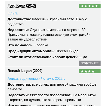
Ford Kuga (2013)
Ольга
Достоинства:
Классный, красивый авто. Езжу с
радостью.
Недостатки:
Один раз замерзла на морозе - 30.
Прикуривать машину нашпигованную электрикой -
вааще не удовольствие
Что ломалось:
Коробка
Предыдущий автомобиль:
Ниссан Тиида
Стоит ли этот автомобиль своих денег?
— да
ПОДРОБНЕЕ
Renault Logan (2009)
Алиса, водительский стаж с 2022 г.
Достоинства:
все супер, для первой машины вообще
самое то.
Недостатки:
тяжеловато поворачивать на маленькой
скорости, но думаю, что это время привычки
Что ломалось:
ничего не ломалось за все это время