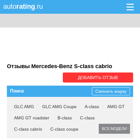
auto
rating
.ru
Отзывы Mercedes-Benz S-class cabrio
ДОБАВИТЬ ОТЗЫВ
Поиск
Сменить марку
GLC AMG
GLC AMG Coupe
A-class
AMG GT
AMG GT roadster
B-class
C-class
C-class cabrio
C-class coupe
ВСЕ МОДЕЛИ