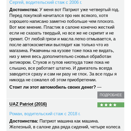
Сергей, водительский стаж с 2006 г.
Достоинства:
У меня вот Патриот уже четвертый год.
Перед покупкой начитался про них всякого, хотя
хорошего написано заметно побольше чем плохого.
Вот мое мнение. Пластик в салоне конечно жесткий
если не сказать твердый, но все же не скрипит и не
гремит. От любой грязи и масла легко отмывается, а
после автокосметики выглядит как только что из
магазина. Ржавчины на кузове тоже пока не видать,
низ у меня весь дополнительно сновья обработан
антикором. Стуков и гулов ниоткуда тоже пока не
слышно, все работает штатно. И двигатель всегда
заводится сразу и сам ни разу не глох. За все годы я
никогда не сожалел об этом приобретении.
Стоит ли этот автомобиль своих денег?
—
ПОДРОБНЕЕ
UAZ Patriot (2016)
Роман, водительский стаж с 2018 г.
Достоинства:
Патриот машина как машина.
Железный, в салоне два ряда сидений, четыре колеса