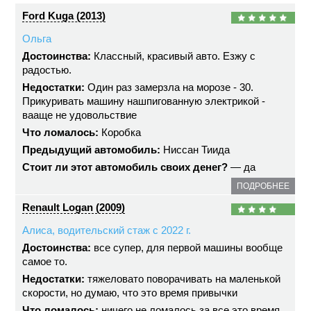
Ford Kuga (2013)
Ольга
Достоинства:
Классный, красивый авто. Езжу с
радостью.
Недостатки:
Один раз замерзла на морозе - 30.
Прикуривать машину нашпигованную электрикой -
вааще не удовольствие
Что ломалось:
Коробка
Предыдущий автомобиль:
Ниссан Тиида
Стоит ли этот автомобиль своих денег?
— да
ПОДРОБНЕЕ
Renault Logan (2009)
Алиса, водительский стаж с 2022 г.
Достоинства:
все супер, для первой машины вообще
самое то.
Недостатки:
тяжеловато поворачивать на маленькой
скорости, но думаю, что это время привычки
Что ломалось:
ничего не ломалось за все это время