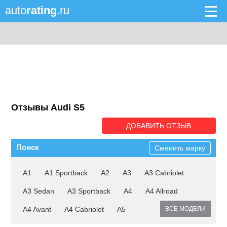
auto
rating
.ru
Отзывы Audi S5
ДОБАВИТЬ ОТЗЫВ
Поиск
Сменить марку
A1
A1 Sportback
A2
A3
A3 Cabriolet
A3 Sedan
A3 Sportback
A4
A4 Allroad
A4 Avant
A4 Cabriolet
A5
ВСЕ МОДЕЛИ