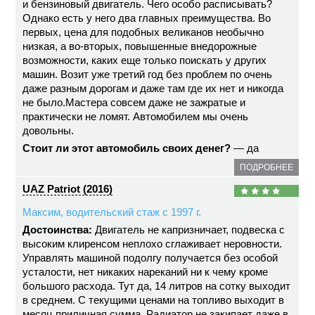
и бензиновый двигатель. Чего особо расписывать?
Однако есть у него два главных преимущества. Во
первых, цена для подобных великанов необычно
низкая, а во-вторых, повышенные внедорожные
возможности, каких еще только поискать у других
машин. Возит уже третий год без проблем по очень
даже разным дорогам и даже там где их нет и никогда
не было.Мастера совсем даже не зажратые и
практически не ломят. Автомобилем мы очень
довольны.
Стоит ли этот автомобиль своих денег?
— да
ПОДРОБНЕЕ
UAZ Patriot (2016)
Максим, водительский стаж с 1997 г.
Достоинства:
Двигатель не капризничает, подвеска с
высоким клиренсом неплохо сглаживает неровности.
Управлять машиной подолгу получается без особой
усталости, нет никаких нареканий ни к чему кроме
большого расхода. Тут да, 14 литров на сотку выходит
в среднем. С текущими ценами на топливо выходит в
месяц приличная сумма. Радиатор не закипает даже в