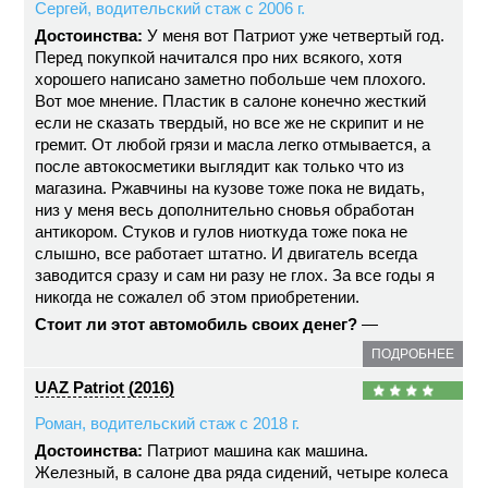
Сергей, водительский стаж с 2006 г.
Достоинства:
У меня вот Патриот уже четвертый год.
Перед покупкой начитался про них всякого, хотя
хорошего написано заметно побольше чем плохого.
Вот мое мнение. Пластик в салоне конечно жесткий
если не сказать твердый, но все же не скрипит и не
гремит. От любой грязи и масла легко отмывается, а
после автокосметики выглядит как только что из
магазина. Ржавчины на кузове тоже пока не видать,
низ у меня весь дополнительно сновья обработан
антикором. Стуков и гулов ниоткуда тоже пока не
слышно, все работает штатно. И двигатель всегда
заводится сразу и сам ни разу не глох. За все годы я
никогда не сожалел об этом приобретении.
Стоит ли этот автомобиль своих денег?
—
ПОДРОБНЕЕ
UAZ Patriot (2016)
Роман, водительский стаж с 2018 г.
Достоинства:
Патриот машина как машина.
Железный, в салоне два ряда сидений, четыре колеса