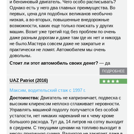
и бензиновый двигатель. Чего особо расписывать?
Однако есть у него два главных преимущества. Во
первых, цена для подобных великанов необычно
низкая, а во-вторых, повышенные внедорожные
возможности, каких еще только поискать у других
машин. Возит уже третий год без проблем по очень
даже разным дорогам и даже там где их нет и никогда
не было.Мастера совсем даже не зажратые и
практически не ломят. Автомобилем мы очень
довольны.
Стоит ли этот автомобиль своих денег?
— да
ПОДРОБНЕЕ
UAZ Patriot (2016)
Максим, водительский стаж с 1997 г.
Достоинства:
Двигатель не капризничает, подвеска с
высоким клиренсом неплохо сглаживает неровности.
Управлять машиной подолгу получается без особой
усталости, нет никаких нареканий ни к чему кроме
большого расхода. Тут да, 14 литров на сотку выходит
в среднем. С текущими ценами на топливо выходит в
месяц приличная сумма. Радиатор не закипает даже в