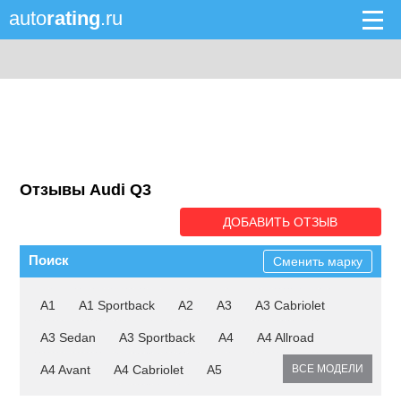
auto
rating
.ru
Отзывы Audi Q3
ДОБАВИТЬ ОТЗЫВ
Поиск
Сменить марку
A1
A1 Sportback
A2
A3
A3 Cabriolet
A3 Sedan
A3 Sportback
A4
A4 Allroad
A4 Avant
A4 Cabriolet
A5
ВСЕ МОДЕЛИ