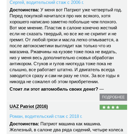
Сергей, водительский стаж с 2006 г.
Достоинства:
У меня вот Патриот уже четвертый год.
Перед покупкой начитался про них всякого, хотя
хорошего написано заметно побольше чем плохого.
Вот мое мнение. Пластик в салоне конечно жесткий
если не сказать твердый, но все же не скрипит и не
гремит. От любой грязи и масла легко отмывается, а
после автокосметики выглядит как только что из
магазина. Ржавчины на кузове тоже пока не видать,
низ у меня весь дополнительно сновья обработан
антикором. Стуков и гулов ниоткуда тоже пока не
слышно, все работает штатно. И двигатель всегда
заводится сразу и сам ни разу не глох. За все годы я
никогда не сожалел об этом приобретении.
Стоит ли этот автомобиль своих денег?
—
ПОДРОБНЕЕ
UAZ Patriot (2016)
Роман, водительский стаж с 2018 г.
Достоинства:
Патриот машина как машина.
Железный, в салоне два ряда сидений, четыре колеса