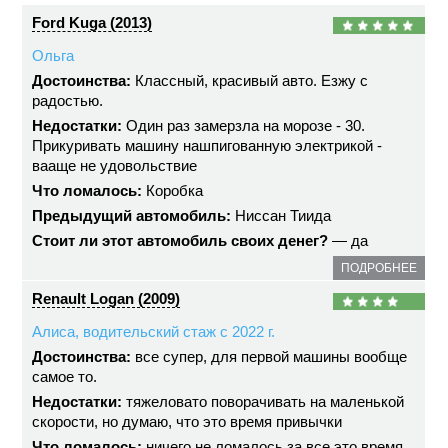
Ford Kuga (2013)
Ольга
Достоинства:
Классный, красивый авто. Езжу с
радостью.
Недостатки:
Один раз замерзла на морозе - 30.
Прикуривать машину нашпигованную электрикой -
вааще не удовольствие
Что ломалось:
Коробка
Предыдущий автомобиль:
Ниссан Тиида
Стоит ли этот автомобиль своих денег?
— да
ПОДРОБНЕЕ
Renault Logan (2009)
Алиса, водительский стаж с 2022 г.
Достоинства:
все супер, для первой машины вообще
самое то.
Недостатки:
тяжеловато поворачивать на маленькой
скорости, но думаю, что это время привычки
Что ломалось:
ничего не ломалось за все это время