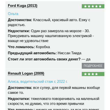
Ford Kuga (2013)
Ольга
Достоинства:
Классный, красивый авто. Езжу с
радостью.
Недостатки:
Один раз замерзла на морозе - 30.
Прикуривать машину нашпигованную электрикой -
вааще не удовольствие
Что ломалось:
Коробка
Предыдущий автомобиль:
Ниссан Тиида
Стоит ли этот автомобиль своих денег?
— да
ПОДРОБНЕЕ
Renault Logan (2009)
Алиса, водительский стаж с 2022 г.
Достоинства:
все супер, для первой машины вообще
самое то.
Недостатки:
тяжеловато поворачивать на маленькой
скорости, но думаю, что это время привычки
Что ломалось:
ничего не ломалось за все это время