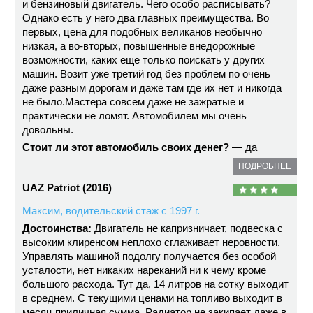
и бензиновый двигатель. Чего особо расписывать?
Однако есть у него два главных преимущества. Во
первых, цена для подобных великанов необычно
низкая, а во-вторых, повышенные внедорожные
возможности, каких еще только поискать у других
машин. Возит уже третий год без проблем по очень
даже разным дорогам и даже там где их нет и никогда
не было.Мастера совсем даже не зажратые и
практически не ломят. Автомобилем мы очень
довольны.
Стоит ли этот автомобиль своих денег?
— да
ПОДРОБНЕЕ
UAZ Patriot (2016)
Максим, водительский стаж с 1997 г.
Достоинства:
Двигатель не капризничает, подвеска с
высоким клиренсом неплохо сглаживает неровности.
Управлять машиной подолгу получается без особой
усталости, нет никаких нареканий ни к чему кроме
большого расхода. Тут да, 14 литров на сотку выходит
в среднем. С текущими ценами на топливо выходит в
месяц приличная сумма. Радиатор не закипает даже в