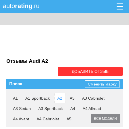
auto
rating
.ru
Отзывы Audi A2
ДОБАВИТЬ ОТЗЫВ
Поиск
Сменить марку
A1
A1 Sportback
A2
A3
A3 Cabriolet
A3 Sedan
A3 Sportback
A4
A4 Allroad
A4 Avant
A4 Cabriolet
A5
ВСЕ МОДЕЛИ