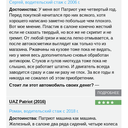
Сергей, водительский стаж с 2006 г.
Достоинства:
У меня вот Патриот уже четвертый год.
Перед покупкой начитался про них всякого, хотя
хорошего написано заметно побольше чем плохого.
Вот мое мнение. Пластик в салоне конечно жесткий
если не сказать твердый, но все же не скрипит и не
гремит. От любой грязи и масла легко отмывается, а
после автокосметики выглядит как только что из
магазина. Ржавчины на кузове тоже пока не видать,
низ у меня весь дополнительно сновья обработан
антикором. Стуков и гулов ниоткуда тоже пока не
слышно, все работает штатно. И двигатель всегда
заводится сразу и сам ни разу не глох. За все годы я
никогда не сожалел об этом приобретении.
Стоит ли этот автомобиль своих денег?
—
ПОДРОБНЕЕ
UAZ Patriot (2016)
Роман, водительский стаж с 2018 г.
Достоинства:
Патриот машина как машина.
Железный, в салоне два ряда сидений, четыре колеса