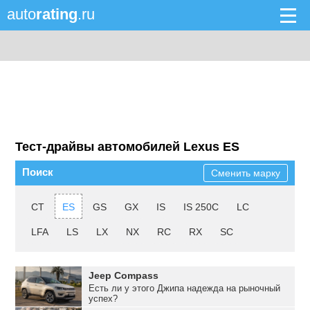
auto
rating
.ru
Тест-драйвы автомобилей Lexus ES
Поиск
Сменить марку
CT
ES
GS
GX
IS
IS 250C
LC
LFA
LS
LX
NX
RC
RX
SC
Jeep Compass
Есть ли у этого Джипа надежда на рыночный
успех?