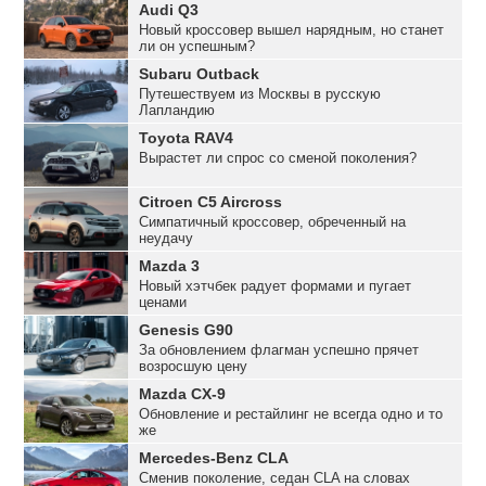
Audi Q3
Новый кроссовер вышел нарядным, но станет
ли он успешным?
Subaru Outback
Путешествуем из Москвы в русскую
Лапландию
Toyota RAV4
Вырастет ли спрос со сменой поколения?
Citroen C5 Aircross
Симпатичный кроссовер, обреченный на
неудачу
Mazda 3
Новый хэтчбек радует формами и пугает
ценами
Genesis G90
За обновлением флагман успешно прячет
возросшую цену
Mazda CX-9
Обновление и рестайлинг не всегда одно и то
же
Mercedes-Benz CLA
Сменив поколение, седан CLA на словах