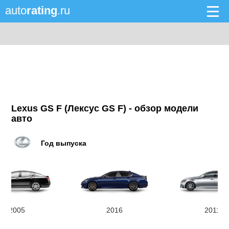
auto
rating
.ru
Lexus GS F (Лексус GS F) - обзор модели
авто
Год выпуска
2005
2016
2011