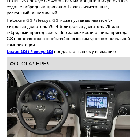
Автомобили
Lexus GS / Лексус GS
доступны как с
бензиновыми двигателями, так и с гибридным приводом.
Lexus GS / Лексус GS 450h - самый мощный в мире бизнес-
седан с гибридным приводом Lexus - изысканный,
роскошный, динамичный.
На
Lexus GS / Лексус GS
может устанавливаться 3-
литровый двигатель V6, 4.6-литровый двигатель V8 или
гибридный привод Lexus. Вне зависимости от типа привода
GS поставляется с необычайно высоким уровнем начальной
комплектации.
Lexus GS / Лексус GS
предлагает вашему вниманию...
ФОТОГАЛЕРЕЯ