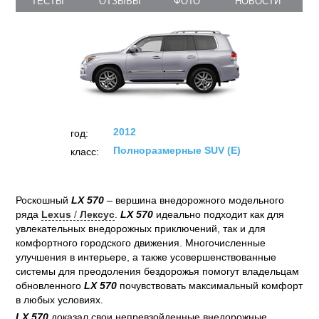
ТЕСТЫ
ОТЗЫВЫ
ФОТО
НОВОСТИ
2012
год:
Полноразмерные SUV (E)
класс:
Роскошный
LX 570
– вершина внедорожного модельного
ряда
Lexus
/
Лексус
.
LX 570
идеально подходит как для
увлекательных внедорожных приключений, так и для
комфортного городского движения. Многочисленные
улучшения в интерьере, а также усовершенствованные
системы для преодоления бездорожья помогут владельцам
обновленного
LX 570
почувствовать максимальный комфорт
в любых условиях.
LX 570
доказал свои непревзойденные внедорожные