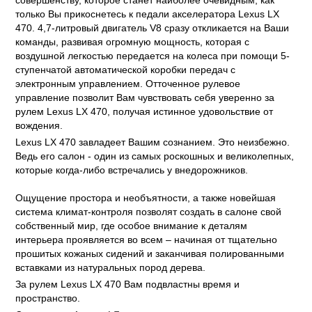
совершенству, которое станет наиболее очевидным, как
только Вы прикоснетесь к педали акселератора
Lexus LX
470
. 4,7-литровый двигатель V8 сразу откликается на Ваши
команды, развивая огромную мощность, которая с
воздушной легкостью передается на колеса при помощи 5-
ступенчатой автоматической коробки передач с
электронным управлением. Отточенное рулевое
управление позволит Вам чувствовать себя уверенно за
рулем
Lexus LX 470
, получая истинное удовольствие от
вождения.
Lexus LX 470
завладеет Вашим сознанием. Это неизбежно.
Ведь его салон - один из самых роскошных и великолепных,
которые когда-либо встречались у внедорожников.
Ощущение простора и необъятности, а также новейшая
система климат-контроля позволят создать в салоне свой
собственный мир, где особое внимание к деталям
интерьера проявляется во всем – начиная от тщательно
прошитых кожаных сидений и заканчивая полированными
вставками из натуральных пород дерева.
За рулем
Lexus LX 470
Вам подвластны время и
пространство.