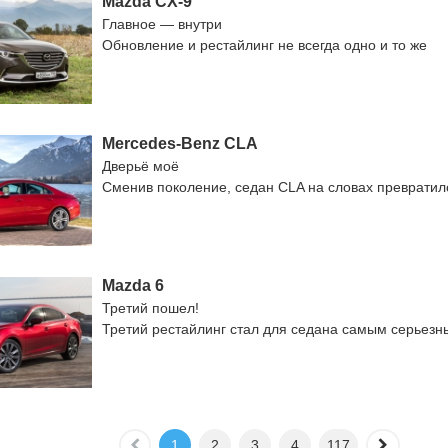
Mazda CX-9
Главное — внутри
Обновление и рестайлинг не всегда одно и то же
Mercedes-Benz CLA
Дверьё моё
Сменив поколение, седан CLA на словах превратил
Mazda 6
Третий пошел!
Третий рестайлинг стал для седана самым серьезн
1
2
3
4
117