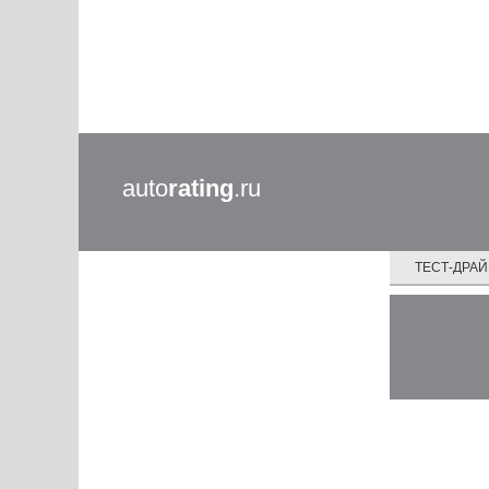
auto
rating
.ru
ТЕСТ-ДРА