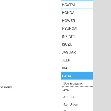
HAWTAI
HONDA
HOWER
HYUNDAI
INFINITI
ISUZU
JAGUAR
JEEP
KIA
LADA
Все модели:
ую цену
4x4
4x4 5D
4x4 Urban