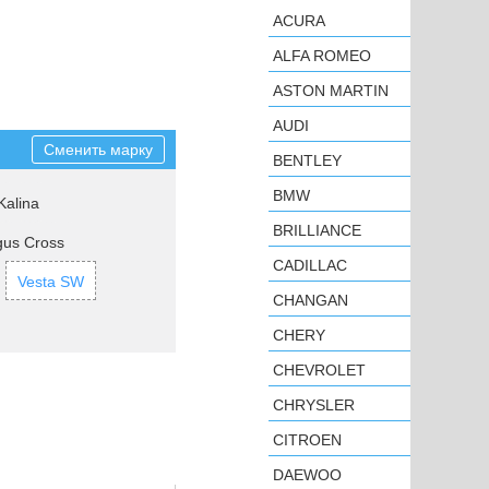
ACURA
ALFA ROMEO
ASTON MARTIN
AUDI
Сменить марку
BENTLEY
BMW
Kalina
BRILLIANCE
gus Cross
CADILLAC
Vesta SW
CHANGAN
CHERY
CHEVROLET
CHRYSLER
CITROEN
DAEWOO