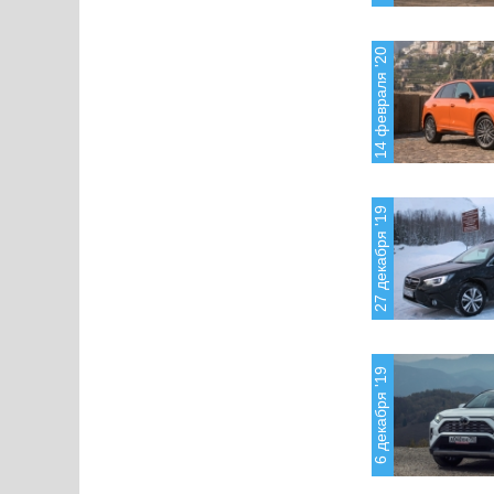
14 февраля '20
27 декабря '19
6 декабря '19