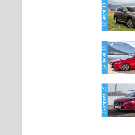
12 июля '19
14 июня '19
26 апреля '19