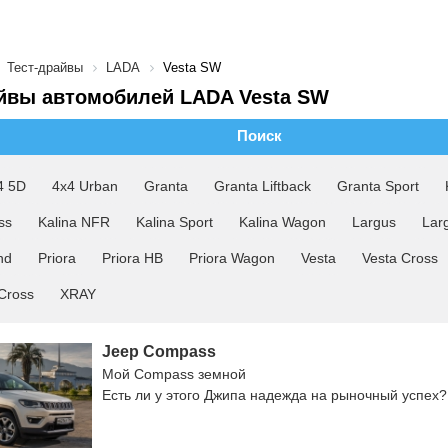
Тест-драйвы
LADA
Vesta SW
йвы автомобилей LADA Vesta SW
Поиск
4 5D
4x4 Urban
Granta
Granta Liftback
Granta Sport
ss
Kalina NFR
Kalina Sport
Kalina Wagon
Largus
Lar
nd
Priora
Priora HB
Priora Wagon
Vesta
Vesta Cross
Cross
XRAY
Jeep Compass
Мой Compass земной
Есть ли у этого Джипа надежда на рыночный успех?