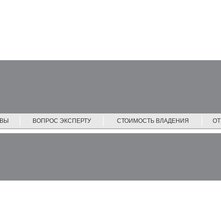
ЙВЫ
ВОПРОС ЭКСПЕРТУ
СТОИМОСТЬ ВЛАДЕНИЯ
О