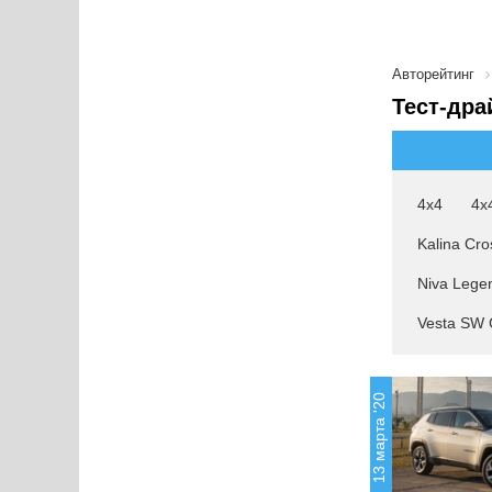
Авторейтинг
Тест-дра
4x4
4x
Kalina Cro
Niva Lege
Vesta SW 
13 марта '20