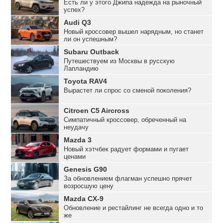
Есть ли у этого Джипа надежда на рыночный
успех?
Audi Q3
Новый кроссовер вышел нарядным, но станет
ли он успешным?
Subaru Outback
Путешествуем из Москвы в русскую
Лапландию
Toyota RAV4
Вырастет ли спрос со сменой поколения?
Citroen C5 Aircross
Симпатичный кроссовер, обреченный на
неудачу
Mazda 3
Новый хэтчбек радует формами и пугает
ценами
Genesis G90
За обновлением флагман успешно прячет
возросшую цену
Mazda CX-9
Обновление и рестайлинг не всегда одно и то
же