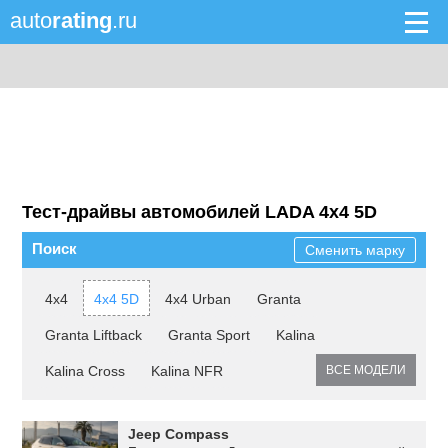
auto
rating
.ru
Тест-драйвы автомобилей LADA 4x4 5D
Поиск
Сменить марку
4x4
4x4 5D
4x4 Urban
Granta
Granta Liftback
Granta Sport
Kalina
Kalina Cross
Kalina NFR
ВСЕ МОДЕЛИ
Jeep Compass