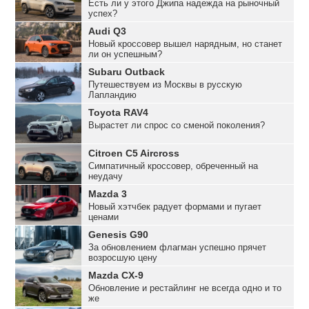
Есть ли у этого Джипа надежда на рыночный
успех?
Audi Q3
Новый кроссовер вышел нарядным, но станет
ли он успешным?
Subaru Outback
Путешествуем из Москвы в русскую
Лапландию
Toyota RAV4
Вырастет ли спрос со сменой поколения?
Citroen C5 Aircross
Симпатичный кроссовер, обреченный на
неудачу
Mazda 3
Новый хэтчбек радует формами и пугает
ценами
Genesis G90
За обновлением флагман успешно прячет
возросшую цену
Mazda CX-9
Обновление и рестайлинг не всегда одно и то
же