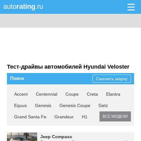
auto
rating
.ru
Тест-драйвы автомобилей Hyundai Veloster
Поиск
Сменить марку
Accent
Centennial
Coupe
Creta
Elantra
Equus
Genesis
Genesis Coupe
Getz
Grand Santa Fe
Grandeur
H1
ВСЕ МОДЕЛИ
Jeep Compass