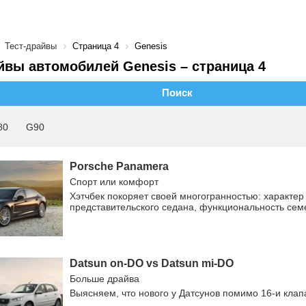
Тест-драйвы
Страница 4
Genesis
йвы автомобилей Genesis – страница 4
Поиск
80
G90
Porsche Panamera
Спорт или комфорт
Хэтчбек покоряет своей многогранностью: характер
представительского седана, функциональность сем
Datsun on-DO vs Datsun mi-DO
Больше драйва
Выясняем, что нового у Датсунов помимо 16-и кла