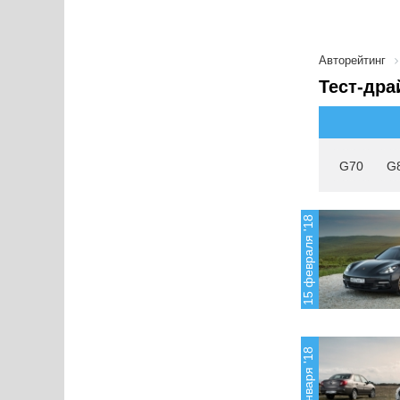
Авторейтинг
Тест-дра
G70
G
15 февраля '18
19 января '18