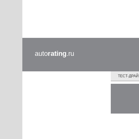
auto
rating
.ru
ТЕСТ-ДРА