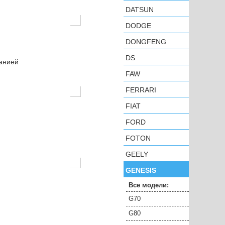
DATSUN
DODGE
DONGFENG
DS
панией
FAW
FERRARI
FIAT
FORD
FOTON
GEELY
GENESIS
Все модели:
G70
G80