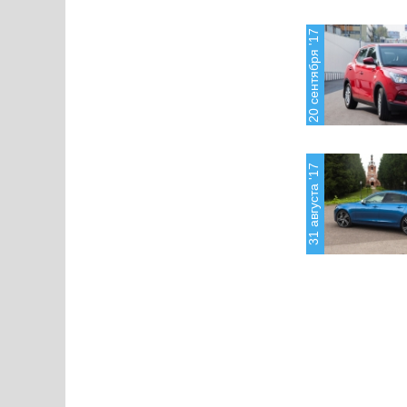
20 сентября '17
31 августа '17