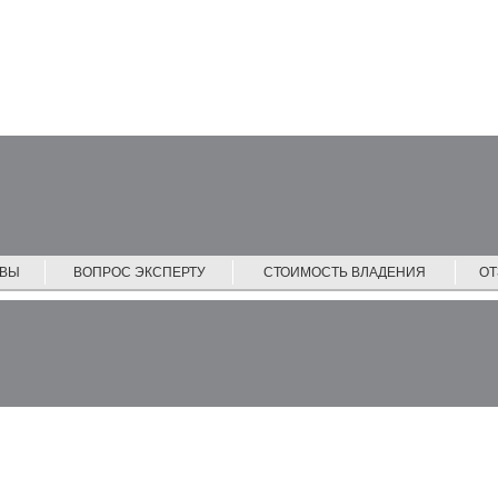
ЙВЫ
ВОПРОС ЭКСПЕРТУ
СТОИМОСТЬ ВЛАДЕНИЯ
О