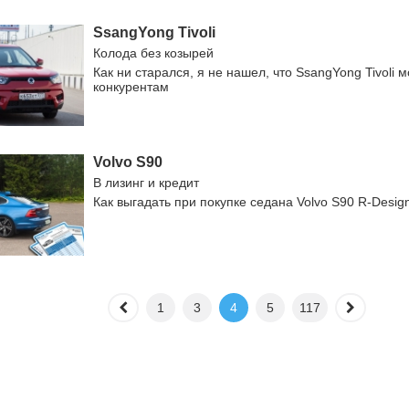
SsangYong Tivoli
Колода без козырей
Как ни старался, я не нашел, что SsangYong Tivoli 
конкурентам
Volvo S90
В лизинг и кредит
Как выгадать при покупке седана Volvo S90 R-Desig
1
3
4
5
117