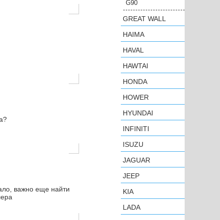
G90
GREAT WALL
HAIMA
HAVAL
HAWTAI
HONDA
HOWER
HYUNDAI
a?
INFINITI
ISUZU
JAGUAR
JEEP
мало, важно еще найти
KIA
лера
LADA