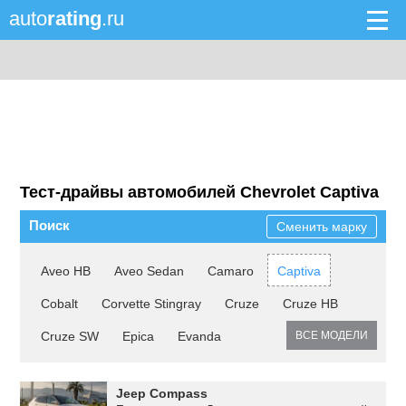
auto
rating
.ru
Тест-драйвы автомобилей Chevrolet Captiva
Поиск
Сменить марку
Aveo HB
Aveo Sedan
Camaro
Captiva
Cobalt
Corvette Stingray
Cruze
Cruze HB
Cruze SW
Epica
Evanda
ВСЕ МОДЕЛИ
Jeep Compass