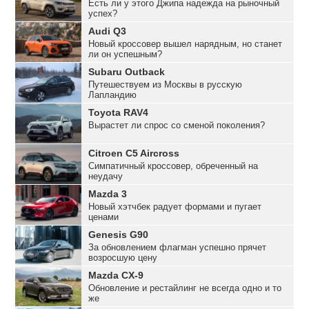
Есть ли у этого Джипа надежда на рыночный
успех?
Audi Q3
Новый кроссовер вышел нарядным, но станет
ли он успешным?
Subaru Outback
Путешествуем из Москвы в русскую
Лапландию
Toyota RAV4
Вырастет ли спрос со сменой поколения?
Citroen C5 Aircross
Симпатичный кроссовер, обреченный на
неудачу
Mazda 3
Новый хэтчбек радует формами и пугает
ценами
Genesis G90
За обновлением флагман успешно прячет
возросшую цену
Mazda CX-9
Обновление и рестайлинг не всегда одно и то
же